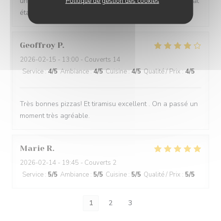
un peu sèche. En dessert, tiramisu et mousse au chocolat
Politique de gestion des cookies
étaient délicieux !
Geoffroy
P
2026-02-15
- 13:00 - Couverts 14
Service
:
4
/5
Ambiance
:
4
/5
Cuisine
:
4
/5
Qualité / Prix
:
4
/5
Très bonnes pizzas! Et tiramisu excellent . On a passé un
moment très agréable.
Marie
R
2026-02-14
- 19:45 - Couverts 2
Service
:
5
/5
Ambiance
:
5
/5
Cuisine
:
5
/5
Qualité / Prix
:
5
/5
1
2
3