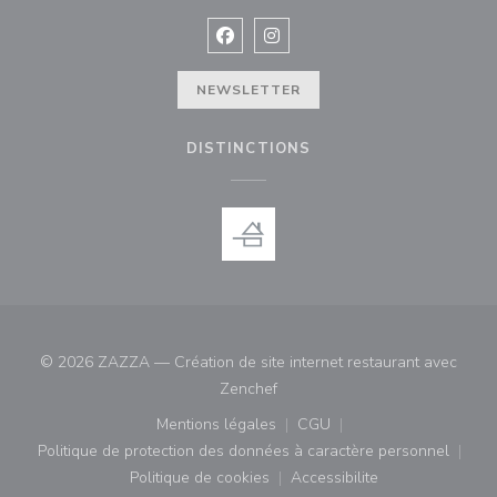
Facebook ((ouvre une nouvelle fenê
Instagram ((ouvre une nouvell
NEWSLETTER
DISTINCTIONS
© 2026 ZAZZA — Création de site internet restaurant avec
((ouvre une nouvelle fenêtre))
Zenchef
Mentions légales
CGU
((ouvre une nouvelle fenêtre))
((ouvre une nouvelle fenê
Politique de protection des données à caractère personnel
((ouvre une nouvelle fenêtre))
Politique de cookies
Accessibilite
((ouvre une nouvelle fenêtre))
((ouvre une nouvelle fe