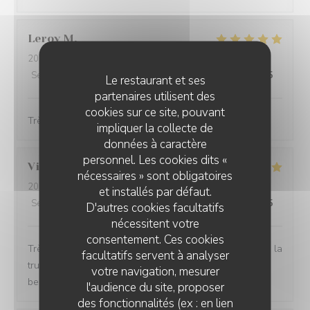
Leroy
M
2026-04-01
- 12:30 - Couverts 2
Service
:
5
/5
Ambiance
:
5
/5
Cuisine
:
5
/5
Qualité / Prix
:
5
/5
Le restaurant et ses
partenaires utilisent des
cookies sur ce site, pouvant
Très bon. Service très agréable et rapide.
impliquer la collecte de
données à caractère
personnel. Les cookies dits «
Virginie
S
nécessaires » sont obligatoires
2026-03-27
- 20:00 - Couverts 2
et installés par défaut.
Service
:
5
/5
Ambiance
:
5
/5
Cuisine
:
5
/5
Qualité / Prix
:
5
/5
D'autres cookies facultatifs
nécessitent votre
consentement. Ces cookies
Très bon restaurant j aime La truffe et tous leurs plats à la
facultatifs servent à analyser
truffe sont excellent je recommande le cadre est trop
votre navigation, mesurer
beau et l équipe est super sympa
l'audience du site, proposer
des fonctionnalités (ex : en lien