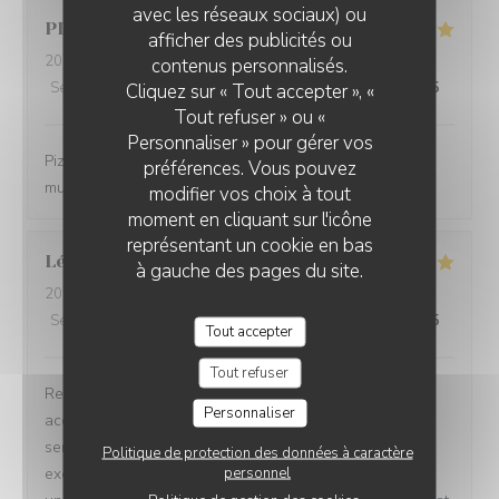
avec les réseaux sociaux) ou
PLACKTOR
S
afficher des publicités ou
2026-03-21
- 20:00 - Couverts 2
contenus personnalisés.
Service
:
5
/5
Cliquez sur « Tout accepter », «
Ambiance
:
5
/5
Cuisine
:
5
/5
Qualité / Prix
:
5
/5
Tout refuser » ou «
Personnaliser » pour gérer vos
Pizza excellentes, super accueil et service. Et bonne
préférences. Vous pouvez
musique 😉 bref parfait
modifier vos choix à tout
moment en cliquant sur l'icône
représentant un cookie en bas
Léa
G
à gauche des pages du site.
2026-03-12
- 19:30 - Couverts 12
Service
:
5
/5
Ambiance
:
5
/5
Cuisine
:
5
/5
Qualité / Prix
:
4
/5
Tout accepter
Tout refuser
Restaurant agréable et intimiste qui a réussi à nous
Personnaliser
accueillir sur 1 seule table de 12 personnes, avec un
service attentionné. Très bon dîner, pâtes et pizzas
Politique de protection des données à caractère
personnel
excellentes. Seul bémol pour la pizzaTartufata qui était