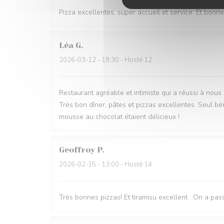
Pizza excellentes, super accueil et service. Et bonne
Léa
G
2026-03-12
- 19:30 - Hosté 12
Restaurant agréable et intimiste qui a réussi à nous
Très bon dîner, pâtes et pizzas excellentes. Seul bém
mousse au chocolat étaient délicieux !
Geoffroy
P
2026-02-15
- 13:00 - Hosté 14
Très bonnes pizzas! Et tiramisu excellent . On a pa