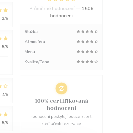
Průměrné hodnocení —
1506
hodnoceni
:
3
/5
Služba
Atmosféra
:
5
/5
Menu
Kvalita/Cena
:
4
/5
100% certifikovaná
hodnocení
Hodnocení poskytují pouze klienti,
:
5
/5
kteří učinili rezervace