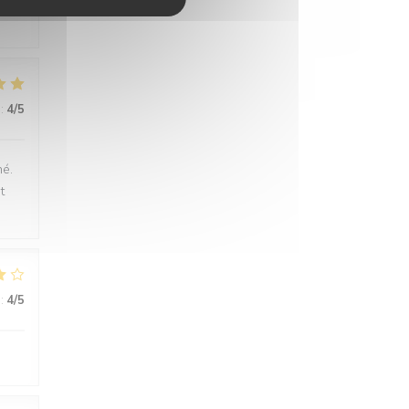
:
4
/5
né.
t
:
4
/5