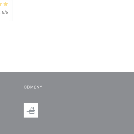
:
5
/5
ODMĚNY
ém okně))
 v novém okně))