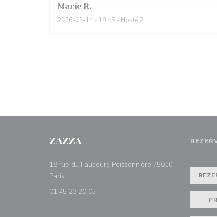
Marie
R
2026-02-14
- 19:45 - Hosté 2
ZAZZA
REZER
18 rue du Faubourg Poissonnière 75010
((otevře se v novém okně))
Paris
REZE
01 45 23 20 05
PR