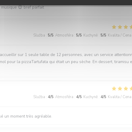
 musique 😉 bref parfait
Služba
:
5
/5
Atmosféra
:
5
/5
Kuchyně
:
5
/5
Kvalita / Cena
 accueillir sur 1 seule table de 12 personnes, avec un service attention
ol pour la pizzaTartufata qui était un peu sèche. En dessert, tiramisu e
Služba
:
4
/5
Atmosféra
:
4
/5
Kuchyně
:
4
/5
Kvalita / Cena
ssé un moment très agréable.