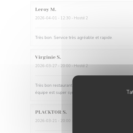
Leroy
M
2026-04-01
- 12:30 - Hosté 2
Très bon. Service très agréable et rapide.
Virginie
S
2026-03-27
- 20:00 - Hosté 2
Très bon restaurant j aime La truffe et tous leurs pl
Tat
équipe est super sympa
PLACKTOR
S
2026-03-21
- 20:00 - Hosté 2