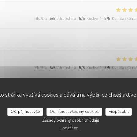
Služba
:
5
/5
Atmosféra
:
5
/5
Kuchyně
:
5
/5
Kvalita / Cena
Služba
:
5
/5
Atmosféra
:
5
/5
Kuchyně
:
5
/5
Kvalita / Cena
ats à la truffe sont excellent je recommande le cadre est trop beau et l
o stránka využívá cookies a dává ti na výběr, co chceš aktiv
OK, přijmout vše
Odmítnout všechny cookies
Přizpůsobit
Zásady ochrany osobních údajů
Služba
:
5
/5
Atmosféra
:
5
/5
Kuchyně
:
5
/5
Kvalita / Cena
undefined