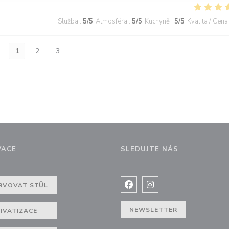
Služba
:
5
/5
Atmosféra
:
5
/5
Kuchyně
:
5
/5
Kvalita / Cena
1
2
3
VACE
SLEDUJTE NÁS
RVOVAT STŮL
Facebook ((otevře se v nov
Instagram ((otevře se
NEWSLETTER
IVATIZACE