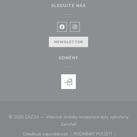
SLEDUJTE NÁS
Facebook ((otevře se v novém okně
Instagram ((otevře se v nové
NEWSLETTER
ODMĚNY
© 2026 ZAZZA — Webové stránky restaurace byly vytvořeny
((otevře se v novém okně))
Zenchef
Odmítnutí odpovědnosti
PODMÍNKY POUŽITÍ