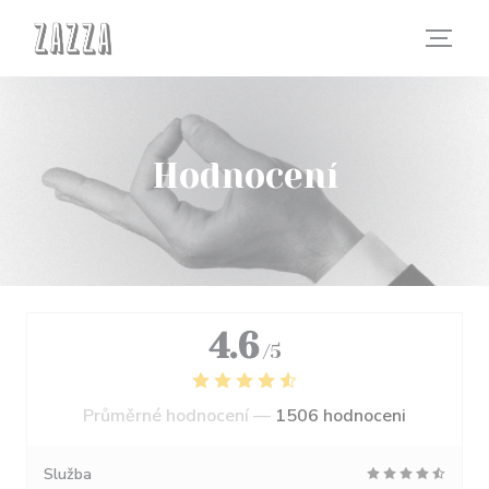
Panel pro správu cookies
Hodnocení
4.6
/5
Průměrné hodnocení —
1506 hodnoceni
Služba