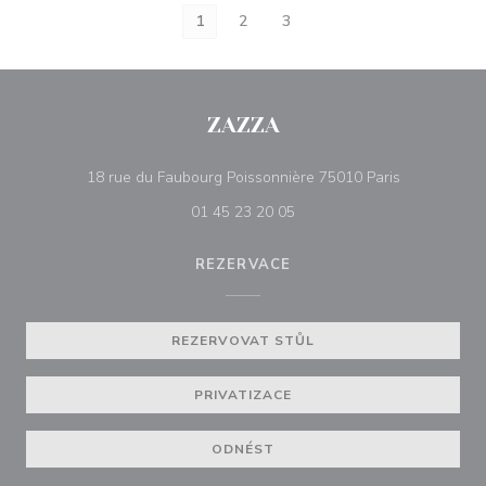
1
2
3
ZAZZA
((otevře se 
18 rue du Faubourg Poissonnière 75010 Paris
01 45 23 20 05
REZERVACE
REZERVOVAT STŮL
PRIVATIZACE
ODNÉST