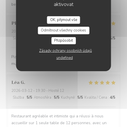
aktivovat
beau et l équipe est super sympa
OK, přijmout vše
PLACKTOR
S
Odmítnout všechny cookies
2026-03-21
- 20:00 - Hosté 2
Služba
:
5
/5
Atmosféra
:
5
/5
Kuchyně
:
5
/5
Kvalita / Cena
:
5
/5
Přizpůsobit
Zásady ochrany osobních údajů
Pizza excellentes, super accueil et service. Et bonne
undefined
musique 😉 bref parfait
Léa
G
2026-03-12
- 19:30 - Hosté 12
Služba
:
5
/5
Atmosféra
:
5
/5
Kuchyně
:
5
/5
Kvalita / Cena
:
4
/5
Restaurant agréable et intimiste qui a réussi à nous
accueillir sur 1 seule table de 12 personnes, avec un