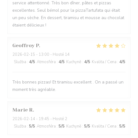
service attentionné. Très bon dîner, pâtes et pizzas
excellentes. Seul bémol pour la pizzaTartufata qui était
un peu sèche. En dessert, tiramisu et mousse au chocolat
étaient délicieux !
Geoffroy
P
2026-02-15
- 13:00 - Hosté 14
Služba
:
4
/5
Atmosféra
:
4
/5
Kuchyně
:
4
/5
Kvalita / Cena
:
4
/5
Très bonnes pizzas! Et tiramisu excellent . On a passé un
moment très agréable.
Marie
R
2026-02-14
- 19:45 - Hosté 2
Služba
:
5
/5
Atmosféra
:
5
/5
Kuchyně
:
5
/5
Kvalita / Cena
:
5
/5