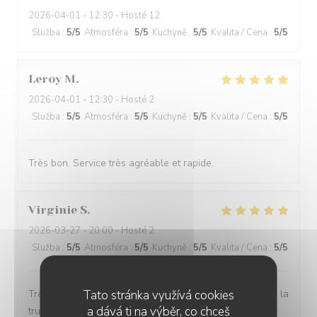
2026-04-01
- 12:30 - Hosté 12
Služba
:
5
/5
Atmosféra
:
5
/5
Kuchyně
:
5
/5
Kvalita / Cena
:
5
/5
Leroy
M
2026-04-01
- 12:30 - Hosté 2
Služba
:
5
/5
Atmosféra
:
5
/5
Kuchyně
:
5
/5
Kvalita / Cena
:
5
/5
Très bon. Service très agréable et rapide.
Virginie
S
2026-03-27
- 20:00 - Hosté 2
Služba
:
5
/5
Atmosféra
:
5
/5
Kuchyně
:
5
/5
Kvalita / Cena
:
5
/5
Tato stránka využívá cookies
Très bon restaurant j aime La truffe et tous leurs plats à la
a dává ti na výběr, co chceš
truffe sont excellent je recommande le cadre est trop