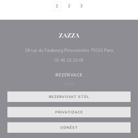
1
2
3
ZAZZA
((otevře se 
18 rue du Faubourg Poissonnière 75010 Paris
01 45 23 20 05
REZERVACE
REZERVOVAT STŮL
PRIVATIZACE
ODNÉST