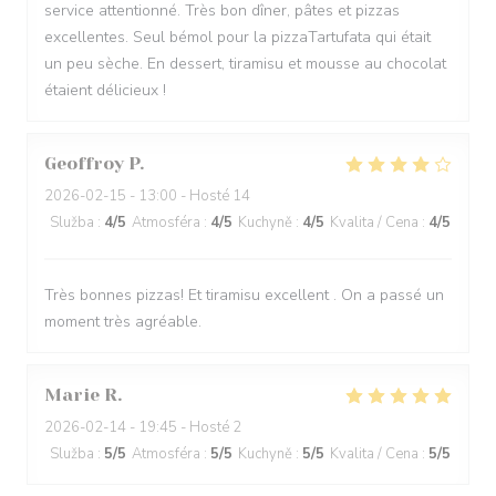
service attentionné. Très bon dîner, pâtes et pizzas
excellentes. Seul bémol pour la pizzaTartufata qui était
un peu sèche. En dessert, tiramisu et mousse au chocolat
étaient délicieux !
Geoffroy
P
2026-02-15
- 13:00 - Hosté 14
Služba
:
4
/5
Atmosféra
:
4
/5
Kuchyně
:
4
/5
Kvalita / Cena
:
4
/5
Très bonnes pizzas! Et tiramisu excellent . On a passé un
moment très agréable.
Marie
R
2026-02-14
- 19:45 - Hosté 2
Služba
:
5
/5
Atmosféra
:
5
/5
Kuchyně
:
5
/5
Kvalita / Cena
:
5
/5