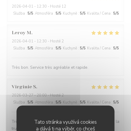
2026-04-01
- 12:30 - Hosté 12
Služba
:
5
/5
Atmosféra
:
5
/5
Kuchyně
:
5
/5
Kvalita / Cena
:
5
/5
Leroy
M
2026-04-01
- 12:30 - Hosté 2
Služba
:
5
/5
Atmosféra
:
5
/5
Kuchyně
:
5
/5
Kvalita / Cena
:
5
/5
Très bon. Service très agréable et rapide.
Virginie
S
2026-03-27
- 20:00 - Hosté 2
Služba
:
5
/5
Atmosféra
:
5
/5
Kuchyně
:
5
/5
Kvalita / Cena
:
5
/5
Tato stránka využívá cookies
Très bon restaurant j aime La truffe et tous leurs plats à la
a dává ti na výběr, co chceš
truffe sont excellent je recommande le cadre est trop