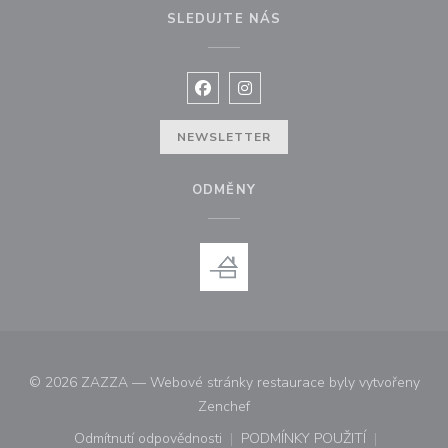
SLEDUJTE NÁS
Facebook ((otevře se v novém okně
Instagram ((otevře se v nové
NEWSLETTER
ODMĚNY
© 2026 ZAZZA — Webové stránky restaurace byly vytvořeny
((otevře se v novém okně))
Zenchef
Odmítnutí odpovědnosti
PODMÍNKY POUŽITÍ