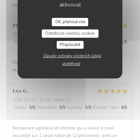
aktivovat
beau et l équipe est super sympa
OK, přijmout vše
PLACKTOR
S
Odmítnout všechny cookies
2026-03-21
- 20:00 - Hosté 2
Služba
:
5
/5
Atmosféra
:
5
/5
Kuchyně
:
5
/5
Kvalita / Cena
:
5
/5
Přizpůsobit
Zásady ochrany osobních údajů
Pizza excellentes, super accueil et service. Et bonne
undefined
musique 😉 bref parfait
Léa
G
2026-03-12
- 19:30 - Hosté 12
Služba
:
5
/5
Atmosféra
:
5
/5
Kuchyně
:
5
/5
Kvalita / Cena
:
4
/5
Restaurant agréable et intimiste qui a réussi à nous
accueillir sur 1 seule table de 12 personnes, avec un