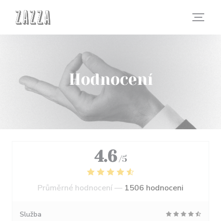
Panel pro správu cookies
Hodnocení
4.6
/5
Průměrné hodnocení —
1506 hodnoceni
Služba