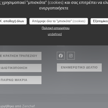
 χρησιμοποιεί "μπισκότα" (cookies) και σας επιτρέπει να ελέ
ενεργοποιήσετε
K, αποδοχή όλων
Απόρριψε όλα τα "μπισκότα" (cookies)
Εξατομίκε
Πολιτική απορρήτου
undefined
ΣΗ
ΑΚΟΛΟΥΘΉΣΤΕ ΜΑΣ
Ε ΚΡΆΤΗΣΗ ΤΡΑΠΕΖΙΟΎ
Facebook ((ανοίγει σε νέο 
Instagram ((ανοίγει σ
ΕΝΗΜΕΡΩΤΙΚΌ ΔΕΛΤΊΟ
ΙΔΙΩΤΙΚΟΠΟΊΗΣΗ
ΠΑΊΡΝΩ ΜΑΚΡΙΆ
((ανοίγει σε νέο παράθυρο))
ουργήθηκε από
Zenchef