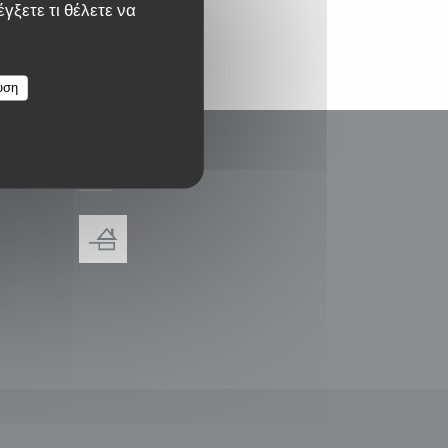
γξετε τι θέλετε να
υση
ΑΝΤΑΜΟΙΒΈΣ
παράθυρο))
ε νέο παράθυρο))