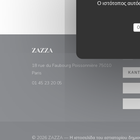
Ο ιστότοπος αυτός
O
ZAZZA
ΚΡΆΤΗ
18 rue du Faubourg Poissonnière 75010
((ανοίγει σε νέο παράθυρο))
Paris
ΚΆΝΤ
01 45 23 20 05
© 2026 ZAZZA — Η ιστοσελίδα του εστιατορίου δημι