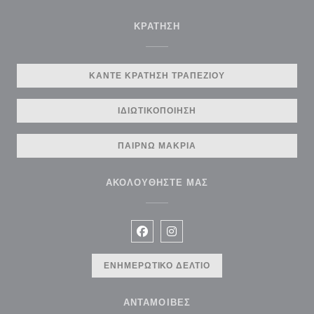
ΚΡΆΤΗΣΗ
ΚΆΝΤΕ ΚΡΆΤΗΣΗ ΤΡΑΠΕΖΙΟΎ
ΙΔΙΩΤΙΚΟΠΟΊΗΣΗ
ΠΑΊΡΝΩ ΜΑΚΡΙΆ
ΑΚΟΛΟΥΘΉΣΤΕ ΜΑΣ
Facebook ((ανοίγει σε νέο παράθυρ
Instagram ((ανοίγει σε νέο π
ΕΝΗΜΕΡΩΤΙΚΌ ΔΕΛΤΊΟ
ΑΝΤΑΜΟΙΒΈΣ