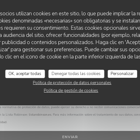
¿Desea ponerse en contacto con nosotros?
Rellene el siguiente formulario.
socios utilizan cookies en este sitio, lo que puede implicar la
okies denominadas «necesarias» son obligatorias y se instalan
s requieren su consentimiento. Estas cookies opcionales sirve
a audiencia del sitio, ofrecer funcionalidades (por ejemplo, re
r publicidad o contenidos personalizados. Haga clic en 'Acept
lizar' para gestionar sus preferencias. Puede cambiar sus opci
lic en el icono de cookie en la parte inferior izquierda de las
OK, aceptar todas
Denegar todas las cookies
Personalizar
Política de protección de datos personales
Política de gestión de cookies
a normativa de protección de datos, puede ejercer su derecho a no recibir comunicaciones comercia
n la Lista Robinson:
listarobinson.es
. Para más información sobre el tratamiento de sus datos, con
cidad
.