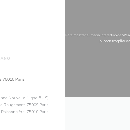
Para mostrar el mapa interactivo de Waze
pueden recopilar da
IANO
((abre en una nueva ventana))
e 75010 Paris
nne Nouvelle (Ligne 8 - 9)
e Rougemont, 75009 Paris
 Poissonnière, 75010 Paris