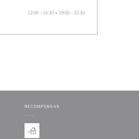
12:00 - 14:30
19:00 - 22:30
•
RECOMPENSAS
a ventana))
na nueva ventana))