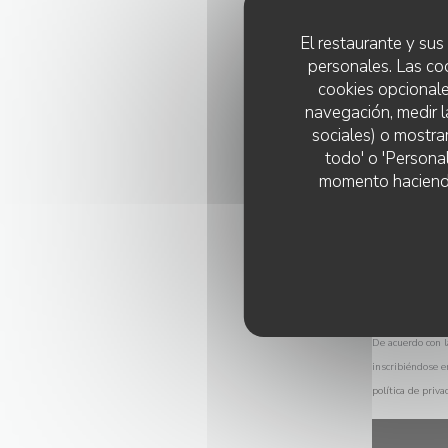
El restaurante y sus 
personales. Las co
cookies opcionale
navegación, medir l
sociales) o mostra
todo' o 'Persona
momento haciendo c
De acuerdo con l
inscribiéndose e
política de priva