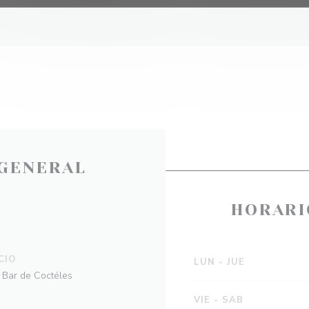
GENERAL
HORARI
CIO
LUN
-
JUE
y Bar de Coctéles
VIE
-
SAB