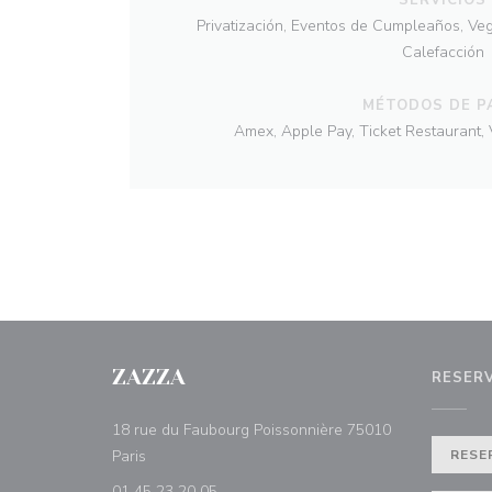
Privatización, Eventos de Cumpleaños, Ve
Calefacción
MÉTODOS DE P
Amex, Apple Pay, Ticket Restaurant,
ZAZZA
RESER
18 rue du Faubourg Poissonnière 75010
((abre en una nueva ventana))
Paris
RESE
01 45 23 20 05