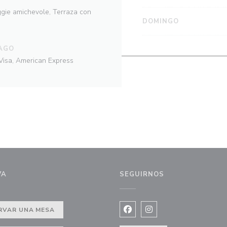
ggie amichevole, Terraza con
DOMINGO
AGO
 Visa, American Express
VA
SEGUIRNOS
RVAR UNA MESA
Facebook ((abre en una nuev
Instagram ((abre en u