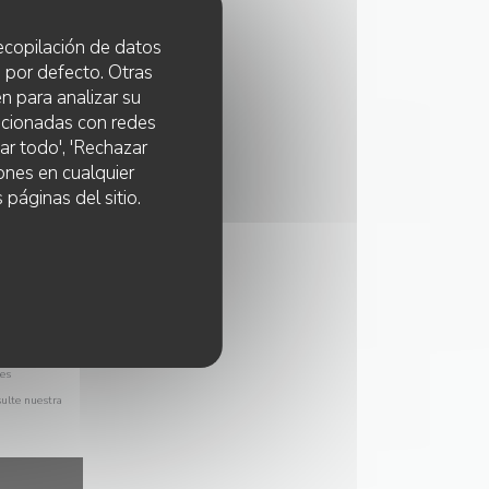
 recopilación de datos
 por defecto. Otras
n para analizar su
lacionadas con redes
ar todo', 'Rechazar
ones en cualquier
 páginas del sitio.
les
sulte nuestra