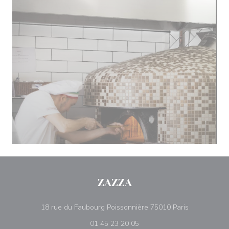
ZAZZA
((ouvre une 
18 rue du Faubourg Poissonnière 75010 Paris
01 45 23 20 05