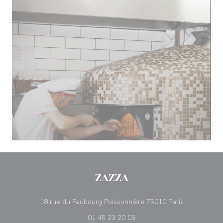
ZAZZA
((ouvre une 
18 rue du Faubourg Poissonnière 75010 Paris
01 45 23 20 05