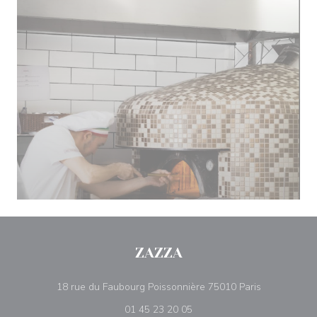
ZAZZA
((apre una nu
18 rue du Faubourg Poissonnière 75010 Paris
01 45 23 20 05