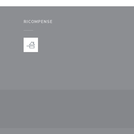
RICOMPENSE
nestra))
uova finestra))
ova finestra))