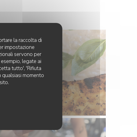
rtare la raccolta di
per impostazione
pzionali servono per
d esempio, legate ai
tta tutto', 'Rifiuta
 in qualsiasi momento
sito.