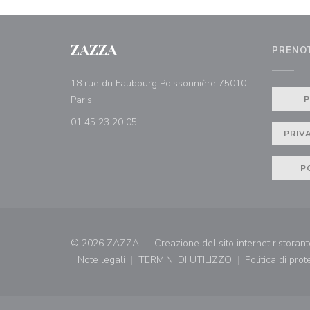
ZAZZA
PRENO
18 rue du Faubourg Poissonnière 75010
((apre una nuova finestra))
Paris
01 45 23 20 05
PRIV
P
© 2026 ZAZZA — Creazione del sito internet ristoran
Note legali
TERMINI DI UTILIZZO
Politica di pro
((apre una nuova finestra))
((apre una nuova finestra))