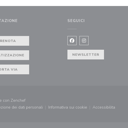
TAZIONE
SEGUICI
PRENOTA
Facebook ((apre una nuova fi
Instagram ((apre una n
NEWSLETTER
ATIZZAZIONE
ORTA VIA
((apre una nuova finestra))
te con
Zenchef
tezione dei dati personali
Informativa sui cookie
Accessibilita
((apre una nuova finestra))
((apre una nuova finestra))
((apre una nu