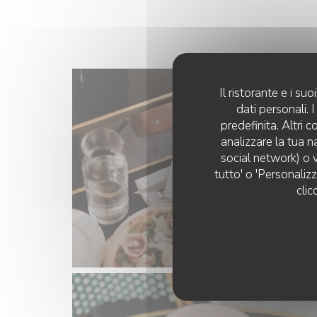
Il ristorante e i s
dati personali.
predefinita. Altri 
analizzare la tua n
social network) o v
tutto' o 'Personaliz
clic