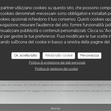
Vuoi contattarci?
uoi partner utilizzano cookies su questo sito, che possono compo
Compila il modulo sottostante!
 I cookies denominati «necessari» sono obbligatori e installati 
cookies opzionali richiedono il tuo consenso. Questi cookies o
avigazione, misurare l'audience del sito, fornire funzionalità (a
isualizzare pubblicità o contenuti personalizzati. Clicca su 'Acce
za' per gestire le tue preferenze. Puoi modificare le tue scelte
cando sull'icona del cookie in basso a sinistra delle pagine del 
Ok, accetta tutto
Rifiuta tutti i cookie
Personalizza
Politica di protezione dei dati personali
Politica di gestione dei cookie
Codice del Consumo, hai il diritto di opporti alle chiamate commerciali iscrivendoti al Registro Pub
istrodelleopposizioni.it
. Per maggiori informazioni sul trattamento dei tuoi dati, consulta la nostr