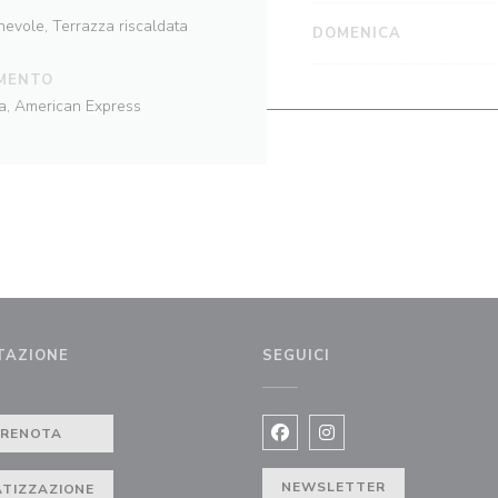
hevole, Terrazza riscaldata
DOMENICA
MENTO
sa, American Express
TAZIONE
SEGUICI
PRENOTA
Facebook ((apre una nuova fi
Instagram ((apre una n
NEWSLETTER
ATIZZAZIONE