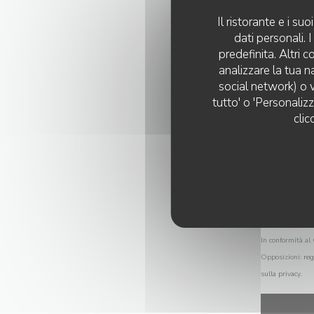
Il ristorante e i s
dati personali.
predefinita. Altri 
analizzare la tua n
social network) o v
tutto' o 'Personaliz
clic
In conformità al 
Opposizioni:
reg
sulla privacy
.