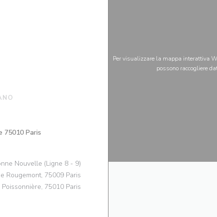
Per visualizzare la mappa interattiva Wa
possono raccogliere dat
ANO
((apre una nuova finestra))
e 75010 Paris
nne Nouvelle (Ligne 8 - 9)
e Rougemont, 75009 Paris
 Poissonnière, 75010 Paris