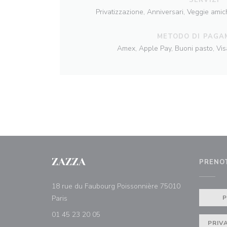
Privatizzazione, Anniversari, Veggie amic
METODO DI PAGA
Amex, Apple Pay, Buoni pasto, Vi
ZAZZA
PRENO
18 rue du Faubourg Poissonnière 75010
((apre una nuova finestra))
Paris
01 45 23 20 05
PRIV