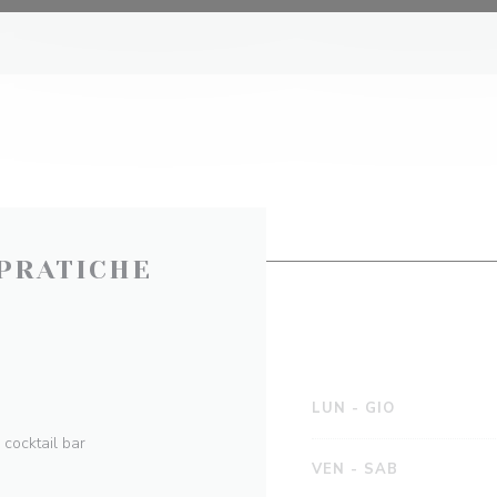
PRATICHE
LUN
-
GIO
 cocktail bar
VEN
-
SAB