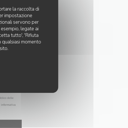
rtare la raccolta di
per impostazione
pzionali servono per
d esempio, legate ai
tta tutto', 'Rifiuta
 in qualsiasi momento
sito.
blico delle
a
informativa