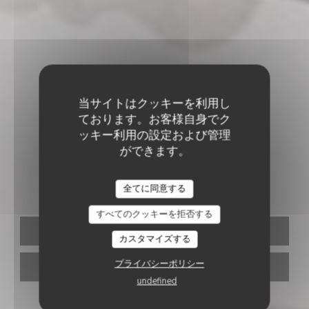
当サイトはクッキーを利用し
ております。お客様自身でク
ッキー利用の設定および管理
ができます。
イタリアンレストラン
•
PARIS
ZAZZA
全てに同意する
すべてのクッキーを拒否する
予約
カスタマイズする
プライバシーポリシー
取り除く
undefined