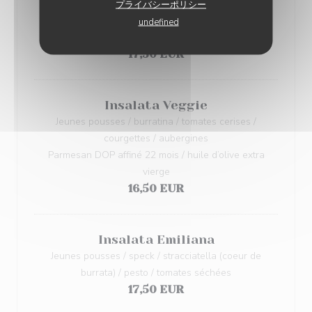
Insalata Golosa
プライバシーポリシー
Jeunes pousses / jambon de parme affiné 22 mois /
undefined
artichauts / burratina / tomates cerises
17,50 EUR
Insalata Veggie
Jeunes pousses / burratina / tomates cerises /
courgettes / aubergines
Parmesan DOP affiné 22 mois / huile d’olive extra
vierge
16,50 EUR
Insalata Emiliana
Jeunes pousses / speck / stracciatella (coeur de
burrata) / pesto / tomates séchées
17,50 EUR