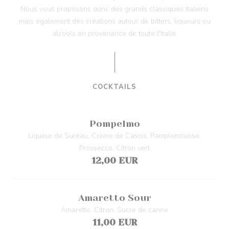
Nous vous proposons donc des grands classiques italiens
mais également des créations autour de bitters, liqueurs ou
alcools en provenance de toute l'Italie.
COCKTAILS
Pompelmo
Liqueur de Sureau, Crème de Cassis, Pamplemousse,
Prossecco, Citron vert
12,00 EUR
Amaretto Sour
Amaretto, Citron, Sucre de canne
11,00 EUR