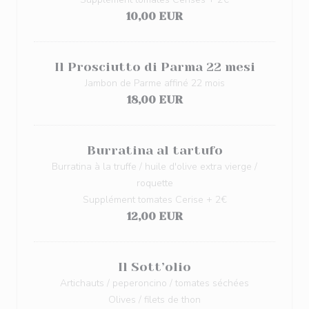
10,00 EUR
Il Prosciutto di Parma 22 mesi
Jambon de Parme affiné 22 mois
18,00 EUR
Burratina al tartufo
Burratina à la truffe / huile d'olive extra vierge /
roquette
Supplément tomates Cerise + 2€
12,00 EUR
Il Sott’olio
Artichauts / peperoncino / tomates séchées
Olives / filets de thon