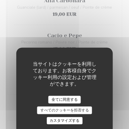
Alla Carbonara
Guanciale (lard) / parmesan / oeuf / Pointe de crème
19,00 EUR
Cacio e Pepe
Pecorino romano / Poivre noir / Pointe de crème
17,00 EUR
当サイトはクッキーを利用し
ております。お客様自身でク
Al Salmone
ッキー利用の設定および管理
Crème / saumon fumé / citron / aneth / œufs de truite
ができます。
20,00 EUR
全てに同意する
INSALATE
すべてのクッキーを拒否する
カスタマイズする