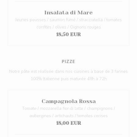
Insalata di Mare
Jeunes pousses / saumon fumé / stracciatella / tomates
confites / olives / Oignons rouges
18,50 EUR
PIZZE
Notre pâte est réalisée dans nos cuisines à base de 3 farines
100% Italienne puis maturée 48h à 72h
Campagnola Rossa
Tomate / mozzarella fior di latte / champignons /
aubergines / artichauts / tomates cerises
18,00 EUR