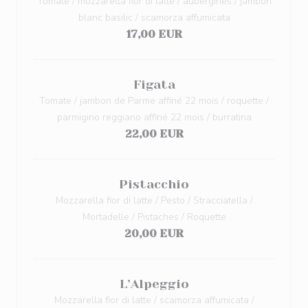
Tomate / mozzarella fior di latte / aubergines / jambon
blanc basilic / scamorza affumicata
17,00 EUR
Figata
Tomate / jambon de Parme affiné 22 mois / roquette /
parmigino reggiano affiné 22 mois / burratina
22,00 EUR
Pistacchio
Mozzarella fior di latte / Pesto / Stracciatella /
Mortadelle / Pistaches / Roquette
20,00 EUR
L’Alpeggio
Mozzarella fior di latte / scamorza affumicata /