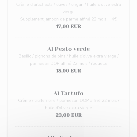
Crème d’artichauts / olives / origan / huile d’olive extra
vierge
Supplément jambon de parme affiné 22 mois + 4€
17,00 EUR
Al Pesto verde
Basilic / pignons de pins / huile d’olive extra vierge /
parmesan DOP affiné 22 mois / roquette
18,00 EUR
Al Tartufo
Crème / truffe noire / parmesan DOP affiné 22 mois /
huile d’olive extra vierge
23,00 EUR