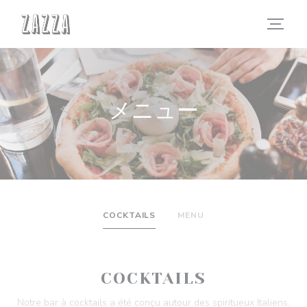
クッキー利用の管理について
メニュー
COCKTAILS
MENU
COCKTAILS
Notre bar à cocktails a été conçu autour des spiritueux Italiens.