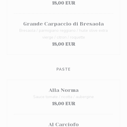
18,00 EUR
Grande Carpaccio di Bresaola
Bresaola / parmigiano reggiano / huile olive extra
vierge / citron / roquette
18,00 EUR
PASTE
Alla Norma
Sauce tomate / ricotta / aubergine
18,00 EUR
Al Carciofo