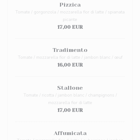
Pizzica
Tomate / gorgonzola / mozzarella fior di latte / spianata
picante
17,00 EUR
Tradimento
Tomate / mozzarella fior di latte / jambon blanc / œuf
16,00 EUR
Stallone
Tomate / ricotta / jambon blanc / champignons /
mozzarella fior di latte
17,00 EUR
Affumicata