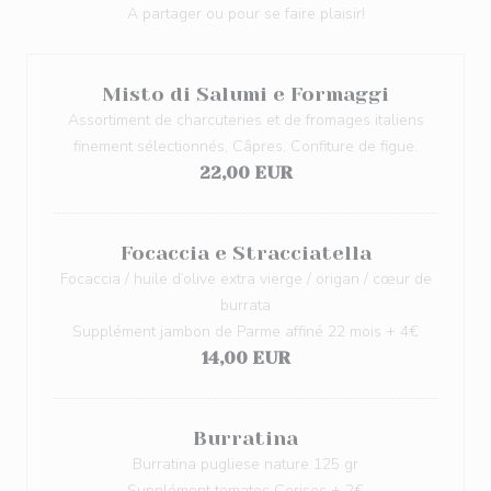
A partager ou pour se faire plaisir!
Misto di Salumi e Formaggi
Assortiment de charcuteries et de fromages italiens
finement sélectionnés, Câpres, Confiture de figue.
22,00 EUR
Focaccia e Stracciatella
Focaccia / huile d’olive extra vierge / origan / cœur de
burrata
Supplément jambon de Parme affiné 22 mois + 4€
14,00 EUR
Burratina
Burratina pugliese nature 125 gr
Supplément tomates Cerises + 2€