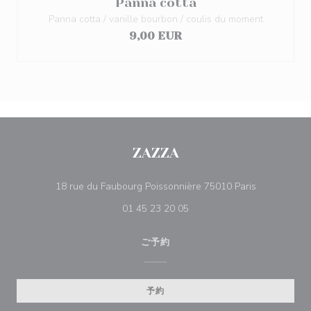
Panna cotta
Panna cotta / vanille bourbon / coulis du moment
9,00 EUR
ZAZZA
((新しいウ
18 rue du Faubourg Poissonnière 75010 Paris
01 45 23 20 05
ご予約
予約