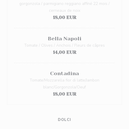
gorgonzola / parmigiano reggiano affiné 22 mois /
cerneaux de noix
18,00 EUR
Bella Napoli
Tomate / Olives / Anchois / Fleurs de câpres
14,00 EUR
Contadina
Tomate/Mozzarella fior di latte/Jambon
blanc/Gorgonzola/Oeuf
18,00 EUR
DOLCI