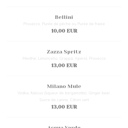
Bellini
Prosecco, Purée de pêche ou Purée de fraise
10,00 EUR
Zazza Spritz
Menthe, Limoncello, Grappa, Aperol, Prosecco
13,00 EUR
Milano Mule
Vodka, Italicus (liqueur de bergamotte), Ginger beer,
Sucre de canne, Citron vert
13,00 EUR
Acqua Verde