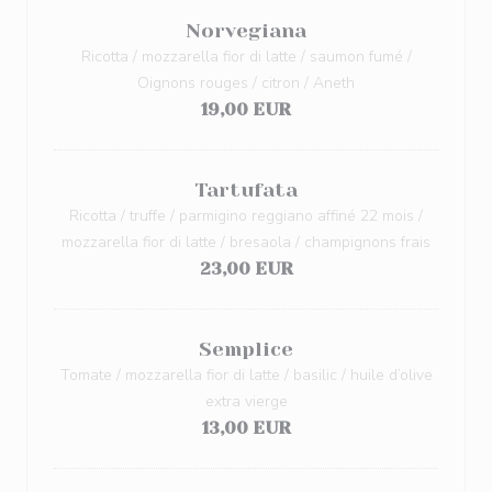
Norvegiana
Ricotta / mozzarella fior di latte / saumon fumé /
Oignons rouges / citron / Aneth
19,00 EUR
Tartufata
Ricotta / truffe / parmigino reggiano affiné 22 mois /
mozzarella fior di latte / bresaola / champignons frais
23,00 EUR
Semplice
Tomate / mozzarella fior di latte / basilic / huile d’olive
extra vierge
13,00 EUR