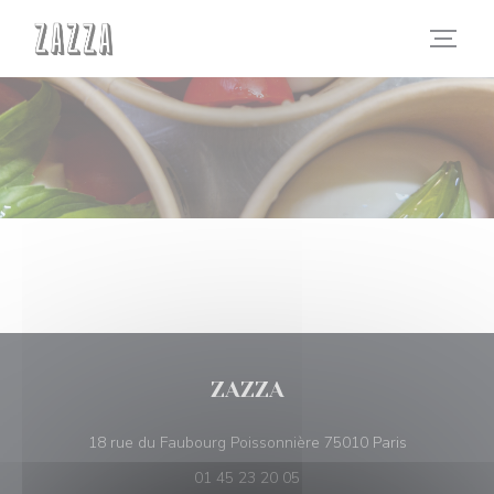
クッキー利用の管理について
ZAZZA
((新しいウ
18 rue du Faubourg Poissonnière 75010 Paris
01 45 23 20 05