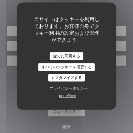
ご予約
当サイトはクッキーを利用し
ております。お客様自身でク
予約
ッキー利用の設定および管理
ができます。
貸し切り
全てに同意する
取り除く
すべてのクッキーを拒否する
フォローしてください
カスタマイズする
プライバシーポリシー
undefined
Facebook ((新しいウィンドウで開
Instagram ((新しいウィン
ニュースレター
報酬