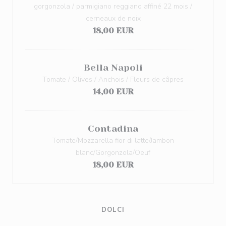
gorgonzola / parmigiano reggiano affiné 22 mois /
cerneaux de noix
18,00 EUR
Bella Napoli
Tomate / Olives / Anchois / Fleurs de câpres
14,00 EUR
Contadina
Tomate/Mozzarella fior di latte/Jambon
blanc/Gorgonzola/Oeuf
18,00 EUR
DOLCI