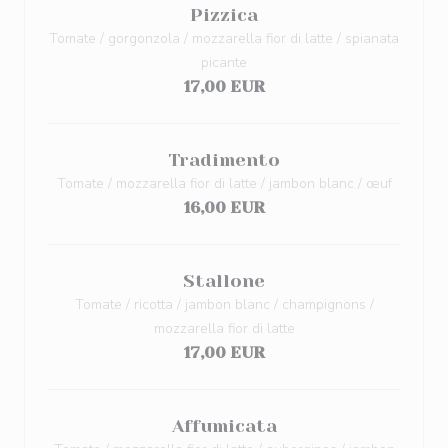
Pizzica
Tomate / gorgonzola / mozzarella fior di latte / spianata
picante
17,00 EUR
Tradimento
Tomate / mozzarella fior di latte / jambon blanc / œuf
16,00 EUR
Stallone
Tomate / ricotta / jambon blanc / champignons /
mozzarella fior di latte
17,00 EUR
Affumicata