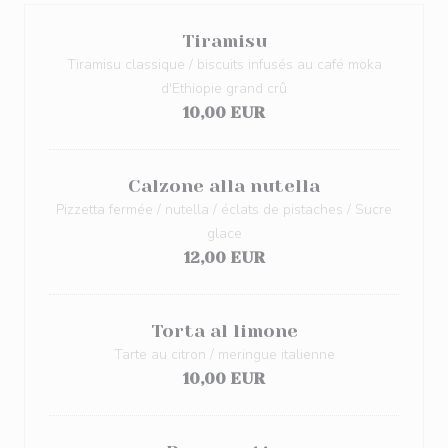
Tiramisu
Tiramisu classique / biscuits infusés au café moka
d'Ethiopie grand crû
10,00 EUR
Calzone alla nutella
Pizzetta fermée / nutella / éclats de pistaches / Sucre
glace
12,00 EUR
Torta al limone
Tarte au citron / meringue italienne
10,00 EUR