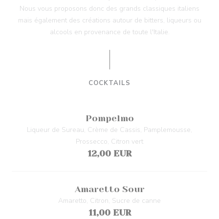
Nous vous proposons donc des grands classiques italiens
mais également des créations autour de bitters, liqueurs ou
alcools en provenance de toute l'Italie.
COCKTAILS
Pompelmo
Liqueur de Sureau, Crème de Cassis, Pamplemousse,
Prossecco, Citron vert
12,00 EUR
Amaretto Sour
Amaretto, Citron, Sucre de canne
11,00 EUR