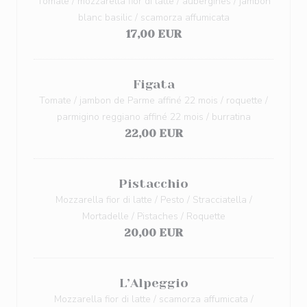
Tomate / mozzarella fior di latte / aubergines / jambon
blanc basilic / scamorza affumicata
17,00 EUR
Figata
Tomate / jambon de Parme affiné 22 mois / roquette /
parmigino reggiano affiné 22 mois / burratina
22,00 EUR
Pistacchio
Mozzarella fior di latte / Pesto / Stracciatella /
Mortadelle / Pistaches / Roquette
20,00 EUR
L’Alpeggio
Mozzarella fior di latte / scamorza affumicata /