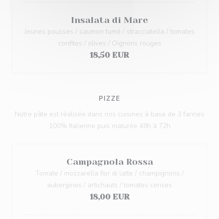
Insalata di Mare
Jeunes pousses / saumon fumé / stracciatella / tomates
confites / olives / Oignons rouges
18,50 EUR
PIZZE
Notre pâte est réalisée dans nos cuisines à base de 3 farines
100% Italienne puis maturée 48h à 72h
Campagnola Rossa
Tomate / mozzarella fior di latte / champignons /
aubergines / artichauts / tomates cerises
18,00 EUR