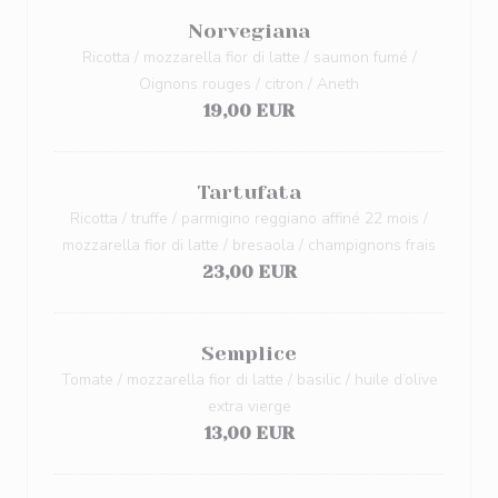
Norvegiana
Ricotta / mozzarella fior di latte / saumon fumé /
Oignons rouges / citron / Aneth
19,00 EUR
Tartufata
Ricotta / truffe / parmigino reggiano affiné 22 mois /
mozzarella fior di latte / bresaola / champignons frais
23,00 EUR
Semplice
Tomate / mozzarella fior di latte / basilic / huile d’olive
extra vierge
13,00 EUR