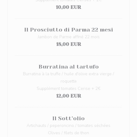
10,00 EUR
Il Prosciutto di Parma 22 mesi
Jambon de Parme affiné 22 mois
18,00 EUR
Burratina al tartufo
Burratina à la truffe / huile d'olive extra vierge /
roquette
Supplément tomates Cerise + 2€
12,00 EUR
Il Sott’olio
Artichauts / peperoncino / tomates séchées
Olives / filets de thon