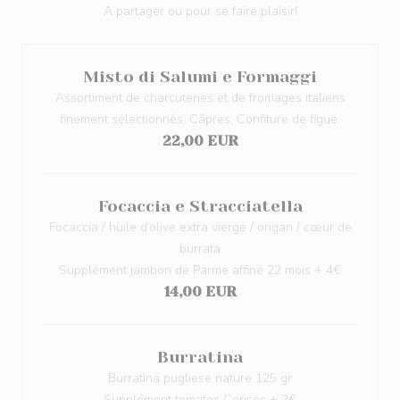
A partager ou pour se faire plaisir!
Misto di Salumi e Formaggi
Assortiment de charcuteries et de fromages italiens
finement sélectionnés, Câpres, Confiture de figue.
22,00 EUR
Focaccia e Stracciatella
Focaccia / huile d’olive extra vierge / origan / cœur de
burrata
Supplément jambon de Parme affiné 22 mois + 4€
14,00 EUR
Burratina
Burratina pugliese nature 125 gr
Supplément tomates Cerises + 2€