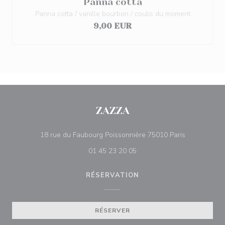
Panna cotta
Panna cotta / vanille bourbon / coulis du moment
9,00 EUR
ZAZZA
((ouvre une 
18 rue du Faubourg Poissonnière 75010 Paris
01 45 23 20 05
RÉSERVATION
RÉSERVER