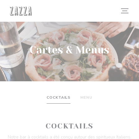
Personnalisation de vos choix en matière de cookies
Cartes & Menus
COCKTAILS
MENU
COCKTAILS
Notre bar à cocktails a été conçu autour des spiritueux Italiens.