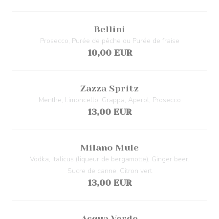
Bellini
Prosecco, Purée de pêche ou Purée de fraise
10,00 EUR
Zazza Spritz
Menthe, Limoncello, Grappa, Aperol, Prosecco
13,00 EUR
Milano Mule
Vodka, Italicus (liqueur de bergamotte), Ginger beer,
Sucre de canne, Citron vert
13,00 EUR
Acqua Verde