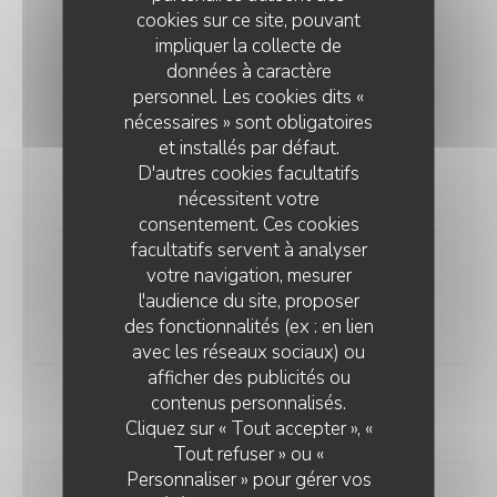
Alla Carbonara
cookies sur ce site, pouvant
Guanciale (lard) / parmesan / oeuf / Pointe de crème
impliquer la collecte de
19,00 EUR
données à caractère
personnel. Les cookies dits «
nécessaires » sont obligatoires
Cacio e Pepe
et installés par défaut.
Pecorino romano / Poivre noir / Pointe de crème
D'autres cookies facultatifs
17,00 EUR
nécessitent votre
consentement. Ces cookies
facultatifs servent à analyser
Al Salmone
votre navigation, mesurer
Crème / saumon fumé / citron / aneth / œufs de truite
l'audience du site, proposer
20,00 EUR
des fonctionnalités (ex : en lien
avec les réseaux sociaux) ou
afficher des publicités ou
contenus personnalisés.
INSALATE
Cliquez sur « Tout accepter », «
Tout refuser » ou «
Personnaliser » pour gérer vos