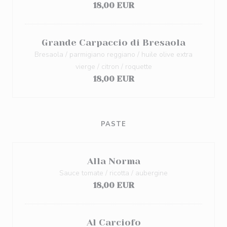
18,00 EUR
Grande Carpaccio di Bresaola
Bresaola / parmigiano reggiano / huile olive extra
vierge / citron / roquette
18,00 EUR
PASTE
Alla Norma
Sauce tomate / ricotta / aubergine
18,00 EUR
Al Carciofo