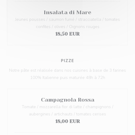
Insalata di Mare
Jeunes pousses / saumon fumé / stracciatella / tomates
confites / olives / Oignons rouges
18,50 EUR
PIZZE
Notre pâte est réalisée dans nos cuisines à base de 3 farines
100% Italienne puis maturée 48h à 72h
Campagnola Rossa
Tomate / mozzarella fior di latte / champignons /
aubergines / artichauts / tomates cerises
18,00 EUR