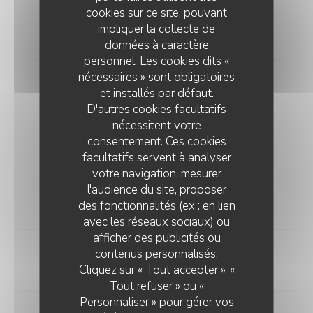
Alla Carbonara
cookies sur ce site, pouvant
Guanciale (lard) / parmesan / oeuf / Pointe de crème
impliquer la collecte de
19,00 EUR
données à caractère
personnel. Les cookies dits «
nécessaires » sont obligatoires
Cacio e Pepe
et installés par défaut.
Pecorino romano / Poivre noir / Pointe de crème
D'autres cookies facultatifs
17,00 EUR
nécessitent votre
consentement. Ces cookies
facultatifs servent à analyser
Al Salmone
votre navigation, mesurer
Crème / saumon fumé / citron / aneth / œufs de truite
l'audience du site, proposer
20,00 EUR
des fonctionnalités (ex : en lien
avec les réseaux sociaux) ou
afficher des publicités ou
contenus personnalisés.
INSALATE
Cliquez sur « Tout accepter », «
Tout refuser » ou «
Personnaliser » pour gérer vos