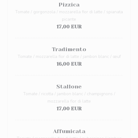
Pizzica
Tomate / gorgonzola / mozzarella fior di latte / spianata
picante
17,00 EUR
Tradimento
Tomate / mozzarella fior di latte / jambon blanc / œuf
16,00 EUR
Stallone
Tomate / ricotta / jambon blanc / champignons /
mozzarella fior di latte
17,00 EUR
Affumicata