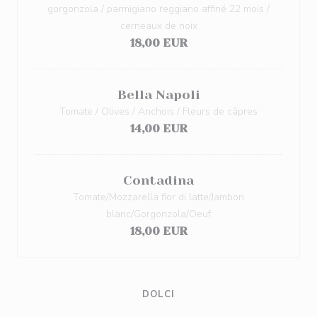
gorgonzola / parmigiano reggiano affiné 22 mois /
cerneaux de noix
18,00 EUR
Bella Napoli
Tomate / Olives / Anchois / Fleurs de câpres
14,00 EUR
Contadina
Tomate/Mozzarella fior di latte/Jambon
blanc/Gorgonzola/Oeuf
18,00 EUR
DOLCI