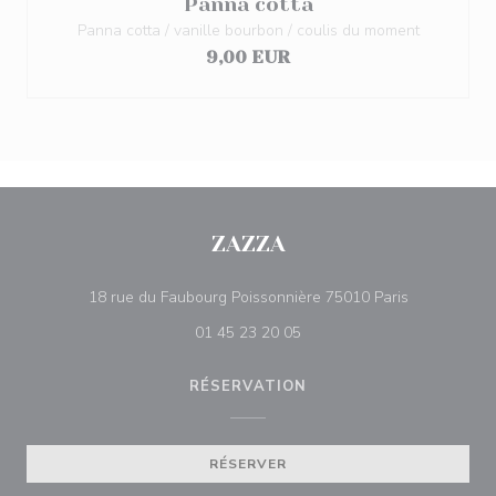
Panna cotta
Panna cotta / vanille bourbon / coulis du moment
9,00 EUR
ZAZZA
((ouvre une 
18 rue du Faubourg Poissonnière 75010 Paris
01 45 23 20 05
RÉSERVATION
RÉSERVER