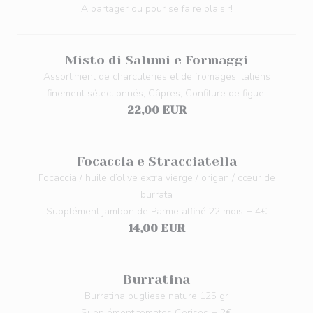
A partager ou pour se faire plaisir!
Misto di Salumi e Formaggi
Assortiment de charcuteries et de fromages italiens
finement sélectionnés, Câpres, Confiture de figue.
22,00 EUR
Focaccia e Stracciatella
Focaccia / huile d’olive extra vierge / origan / cœur de
burrata
Supplément jambon de Parme affiné 22 mois + 4€
14,00 EUR
Burratina
Burratina pugliese nature 125 gr
Supplément tomates Cerises + 2€