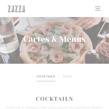
Personnalisation de vos choix en matière de cookies
Cartes & Menus
COCKTAILS
MENU
COCKTAILS
Notre bar à cocktails a été conçu autour des spiritueux Italiens.