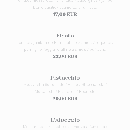
Tomate / mozzarella fior di latte / aubergines / jambon
blanc basilic / scamorza affumicata
17,00 EUR
Figata
Tomate / jambon de Parme affiné 22 mois / roquette /
parmigino reggiano affiné 22 mois / burratina
22,00 EUR
Pistacchio
Mozzarella fior di latte / Pesto / Stracciatella /
Mortadelle / Pistaches / Roquette
20,00 EUR
L’Alpeggio
Mozzarella fior di latte / scamorza affumicata /