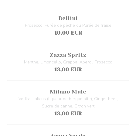
Bellini
Prosecco, Purée de pêche ou Purée de fraise
10,00 EUR
Zazza Spritz
Menthe, Limoncello, Grappa, Aperol, Prosecco
13,00 EUR
Milano Mule
Vodka, Italicus (liqueur de bergamotte), Ginger beer,
Sucre de canne, Citron vert
13,00 EUR
Acqua Verde