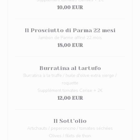
10,00 EUR
Il Prosciutto di Parma 22 mesi
Jambon de Parme affiné 22 mois
18,00 EUR
Burratina al tartufo
Burratina à la truffe / huile d'olive extra vierge /
roquette
Supplément tomates Cerise + 2€
12,00 EUR
Il Sott’olio
Artichauts / peperoncino / tomates séchées
Olives / filets de thon