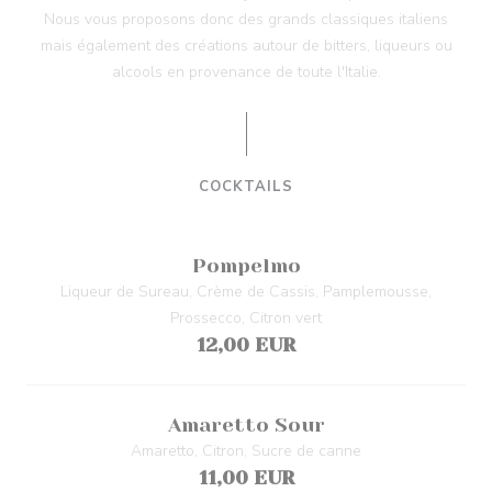
Nous vous proposons donc des grands classiques italiens
mais également des créations autour de bitters, liqueurs ou
alcools en provenance de toute l'Italie.
COCKTAILS
Pompelmo
Liqueur de Sureau, Crème de Cassis, Pamplemousse,
Prossecco, Citron vert
12,00 EUR
Amaretto Sour
Amaretto, Citron, Sucre de canne
11,00 EUR