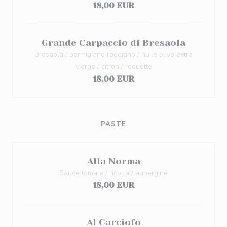
18,00 EUR
Grande Carpaccio di Bresaola
Bresaola / parmigiano reggiano / huile olive extra
vierge / citron / roquette
18,00 EUR
PASTE
Alla Norma
Sauce tomate / ricotta / aubergine
18,00 EUR
Al Carciofo