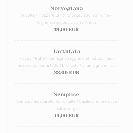
Norvegiana
Ricotta / mozzarella fior di latte / saumon fumé /
Oignons rouges / citron / Aneth
19,00 EUR
Tartufata
Ricotta / truffe / parmigino reggiano affiné 22 mois /
mozzarella fior di latte / bresaola / champignons frais
23,00 EUR
Semplice
Tomate / mozzarella fior di latte / basilic / huile d’olive
extra vierge
13,00 EUR