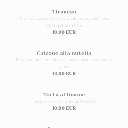
Tiramisu
Tiramisu classique / biscuits infusés au café moka
d'Ethiopie grand crû
10,00 EUR
Calzone alla nutella
Pizzetta fermée / nutella / éclats de pistaches / Sucre
glace
12,00 EUR
Torta al limone
Tarte au citron / meringue italienne
10,00 EUR