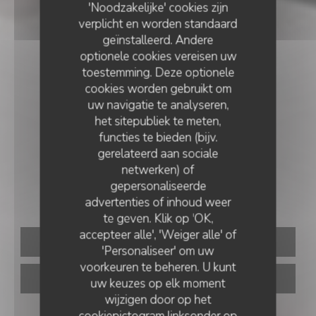
'Noodzakelijke' cookies zijn
verplicht en worden standaard
geïnstalleerd. Andere
optionele cookies vereisen uw
toestemming. Deze optionele
cookies worden gebruikt om
uw navigatie te analyseren,
het sitepubliek te meten,
functies te bieden (bijv.
gerelateerd aan sociale
ITALIAANS RESTAURANT
•
PARIS
netwerken) of
gepersonaliseerde
ZAZZA
advertenties of inhoud weer
te geven. Klik op 'OK,
accepteer alle', 'Weiger alle' of
RESERVEER EEN TAFEL
'Personaliseer' om uw
voorkeuren te beheren. U kunt
AFHAAL
uw keuzes op elk moment
wijzigen door op het
cookiepictogram linksonder op