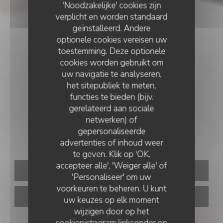
'Noodzakelijke' cookies zijn
verplicht en worden standaard
geïnstalleerd. Andere
optionele cookies vereisen uw
toestemming. Deze optionele
cookies worden gebruikt om
uw navigatie te analyseren,
het sitepubliek te meten,
functies te bieden (bijv.
gerelateerd aan sociale
ITALIAANS RESTAURANT
•
PARIS
netwerken) of
gepersonaliseerde
ZAZZA
advertenties of inhoud weer
te geven. Klik op 'OK,
accepteer alle', 'Weiger alle' of
RESERVEER EEN TAFEL
'Personaliseer' om uw
voorkeuren te beheren. U kunt
AFHAAL
uw keuzes op elk moment
wijzigen door op het
cookiepictogram linksonder op