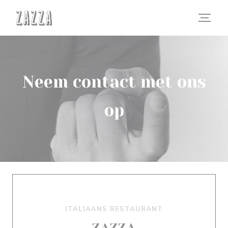
Cookies beheer paneel
Neem contact met ons
op
ITALIAANS RESTAURANT
ZAZZA