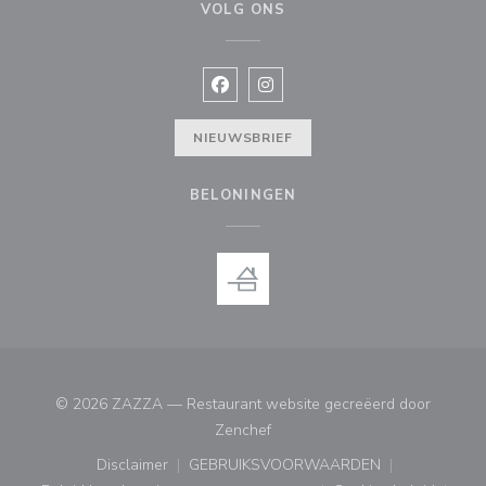
VOLG ONS
Facebook ((opent in een nieuw vens
Instagram ((opent in een nieu
NIEUWSBRIEF
BELONINGEN
© 2026 ZAZZA — Restaurant website gecreëerd door
((opent in een nieuw venster))
Zenchef
Disclaimer
GEBRUIKSVOORWAARDEN
((opent in een nieuw venster))
((opent in een nieuw venster