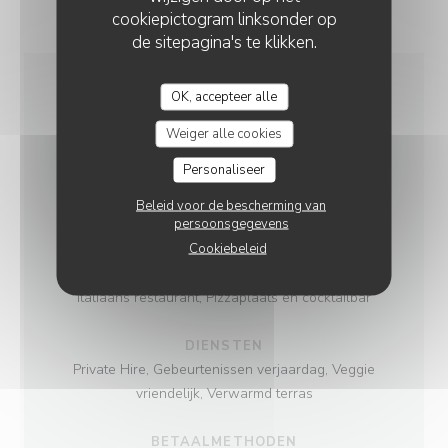
cookiepictogram linksonder op
de sitepagina's te klikken.
OK, accepteer alle
ALGEMENE
Weiger alle cookies
INFORMATIE
Personaliseer
KEUKEN
Beleid voor de bescherming van
persoonsgegevens
Italiaans
Cookiebeleid
SOORT BEDRIJF
Italiaans restaurant, Pizzaplaats en cocktailbar
DIENSTEN
Private Hire, Gebeurtenissen verjaardag, Veggie
vriendelijk, Verwarmd terras
BETAALMETHODEN