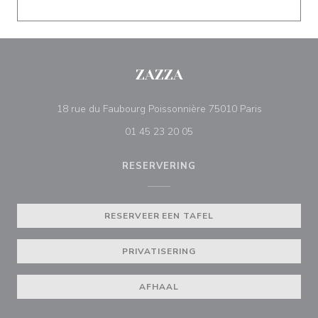
ZAZZA
((opent in e
18 rue du Faubourg Poissonnière 75010 Paris
01 45 23 20 05
RESERVERING
RESERVEER EEN TAFEL
PRIVATISERING
AFHAAL