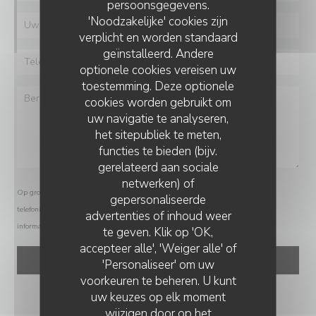
persoonsgegevens.
'Noodzakelijke' cookies zijn
verplicht en worden standaard
geïnstalleerd. Andere
optionele cookies vereisen uw
toestemming. Deze optionele
cookies worden gebruikt om
uw navigatie te analyseren,
het sitepubliek te meten,
functies te bieden (bijv.
gerelateerd aan sociale
netwerken) of
Op grond van de privacywetgeving heeft u het recht om u af te melden voor
gepersonaliseerde
telefonische marketing via het Bel-me-niet Register:
bel-me-niet.nl
. Voor meer
advertenties of inhoud weer
informatie over hoe wij uw gegevens verwerken, zie ons
privacybeleid
.
te geven. Klik op 'OK,
accepteer alle', 'Weiger alle' of
'Personaliseer' om uw
voorkeuren te beheren. U kunt
uw keuzes op elk moment
wijzigen door op het