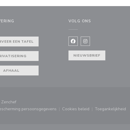
VERING
VOLG ONS
RVEER EEN TAFEL
Facebook ((opent in een nie
Instagram ((opent in e
NIEUWSBRIEF
RIVATISERING
AFHAAL
((opent in een nieuw venster))
r
Zenchef
bescherming persoonsgegevens
Cookies beleid
Toegankelijkheid
ster))
((opent in een nieuw venster))
((opent in een nieuw venster
((opent in