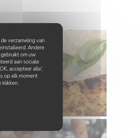
t de verzameling van
eïnstalleerd. Andere
 gebruikt om uw
lateerd aan sociale
K, accepteer alle',
zes op elk moment
 klikken.