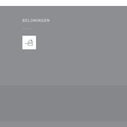
BELONINGEN
uw venster))
en nieuw venster))
))
 een nieuw venster))