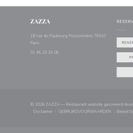
ZAZZA
RESER
18 rue du Faubourg Poissonnière 75010
((opent in een nieuw venster))
Paris
RESE
01 45 23 20 05
P
© 2026 ZAZZA — Restaurant website gecreëerd doo
Disclaimer
GEBRUIKSVOORWAARDEN
Beleid 
((opent in een nieuw venster))
((opent in een nieuw ven