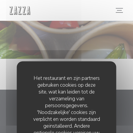
Cookies beheer paneel
Het restaurant en zijn partners
gebruiken cookies op deze
site, wat kan leiden tot de
verzameling van
ZAZZA
persoonsgegevens.
'Noodzakelijke' cookies zijn
verplicht en worden standaard
((opent in e
18 rue du Faubourg Poissonnière 75010 Paris
geïnstalleerd. Andere
01 45 23 20 05
optionele cookies vereisen uw