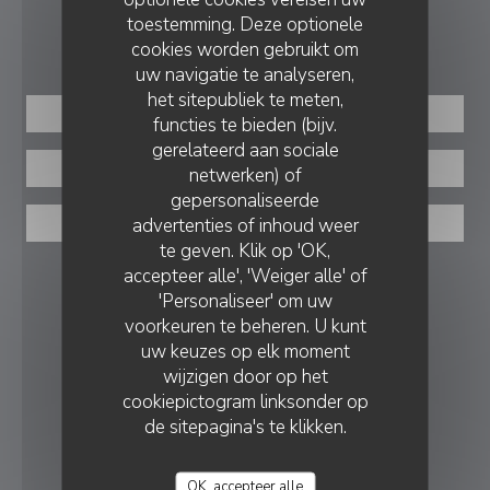
toestemming. Deze optionele
RESERVERING
cookies worden gebruikt om
uw navigatie te analyseren,
het sitepubliek te meten,
RESERVEER EEN TAFEL
functies te bieden (bijv.
gerelateerd aan sociale
PRIVATISERING
netwerken) of
gepersonaliseerde
advertenties of inhoud weer
AFHAAL
te geven. Klik op 'OK,
accepteer alle', 'Weiger alle' of
VOLG ONS
'Personaliseer' om uw
voorkeuren te beheren. U kunt
uw keuzes op elk moment
Facebook ((opent in een nieuw vens
Instagram ((opent in een nieu
wijzigen door op het
cookiepictogram linksonder op
NIEUWSBRIEF
de sitepagina's te klikken.
BELONINGEN
OK, accepteer alle