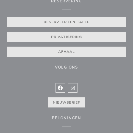
RESERVERING
RESERVEER EEN TAFEL
PRIVATISERING
AFHAAL
VOLG ONS
Facebook ((opent in een nieuw vens
Instagram ((opent in een nieu
NIEUWSBRIEF
BELONINGEN