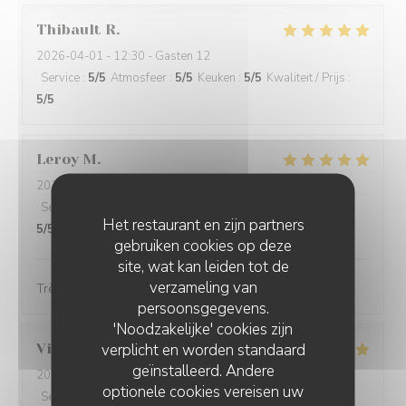
Thibault
R
2026-04-01
- 12:30 - Gasten 12
Service
:
5
/5
Atmosfeer
:
5
/5
Keuken
:
5
/5
Kwaliteit / Prijs
:
5
/5
Leroy
M
2026-04-01
- 12:30 - Gasten 2
Service
:
5
/5
Atmosfeer
:
5
/5
Keuken
:
5
/5
Kwaliteit / Prijs
:
Het restaurant en zijn partners
5
/5
gebruiken cookies op deze
site, wat kan leiden tot de
verzameling van
Très bon. Service très agréable et rapide.
persoonsgegevens.
'Noodzakelijke' cookies zijn
verplicht en worden standaard
Virginie
S
geïnstalleerd. Andere
2026-03-27
- 20:00 - Gasten 2
optionele cookies vereisen uw
Service
:
5
/5
Atmosfeer
:
5
/5
Keuken
:
5
/5
Kwaliteit / Prijs
: