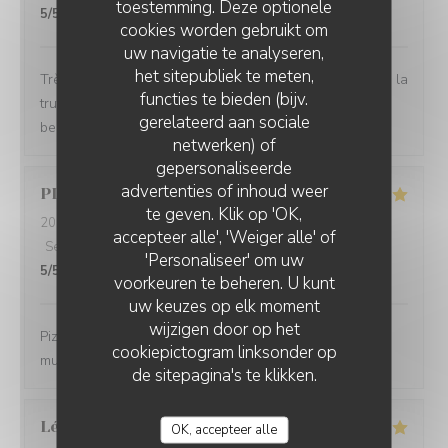
toestemming. Deze optionele
5
/5
cookies worden gebruikt om
uw navigatie te analyseren,
het sitepubliek te meten,
Très bon restaurant j aime La truffe et tous leurs plats à la
functies te bieden (bijv.
truffe sont excellent je recommande le cadre est trop
gerelateerd aan sociale
beau et l équipe est super sympa
netwerken) of
gepersonaliseerde
advertenties of inhoud weer
PLACKTOR
S
te geven. Klik op 'OK,
2026-03-21
- 20:00 - Gasten 2
accepteer alle', 'Weiger alle' of
Service
:
5
/5
Atmosfeer
:
5
/5
Keuken
:
5
/5
Kwaliteit / Prijs
:
'Personaliseer' om uw
5
/5
voorkeuren te beheren. U kunt
uw keuzes op elk moment
wijzigen door op het
Pizza excellentes, super accueil et service. Et bonne
cookiepictogram linksonder op
musique 😉 bref parfait
de sitepagina's te klikken.
Léa
G
OK, accepteer alle