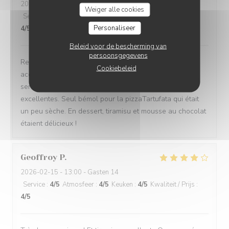
2026-03-12
- 19:30 - Gasten 12
Weiger alle cookies
Service
:
5
/5
Atmosfeer
:
5
/5
Keuken
:
5
/5
Kwaliteit / Prijs
:
Personaliseer
4
/5
Beleid voor de bescherming van
persoonsgegevens
Restaurant agréable et intimiste qui a réussi à nous
Cookiebeleid
accueillir sur 1 seule table de 12 personnes, avec un
service attentionné. Très bon dîner, pâtes et pizzas
excellentes. Seul bémol pour la pizzaTartufata qui était
un peu sèche. En dessert, tiramisu et mousse au chocolat
étaient délicieux !
Geoffroy
P
2026-02-15
- 13:00 - Gasten 14
Service
:
4
/5
Atmosfeer
:
4
/5
Keuken
:
4
/5
Kwaliteit / Prijs
:
4
/5