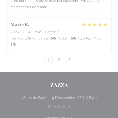
Très bonnes pizzas! Et tiramisu excellent . On a passé un
moment très agréable.
Marie
R
2026-02-14
- 19:45 - Gasten 2
Service
:
5
/5
Atmosfeer
:
5
/5
Keuken
:
5
/5
Kwaliteit / Prijs
:
5
/5
1
2
3
ZAZZA
((opent in e
18 rue du Faubourg Poissonnière 75010 Paris
01 45 23 20 05