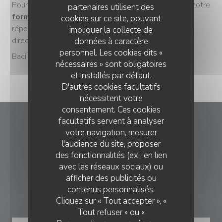
Pour toute demande, envoyez-vous un message via notre
partenaires utilisent des
formulaire de contact
et nous tâcherons de vous
cookies sur ce site, pouvant
répondre dans les plus brefs délais ou appelez-nous
impliquer la collecte de
directement au 01 45 23 20 05.
données à caractère
personnel. Les cookies dits «
Baci Baci !
nécessaires » sont obligatoires
et installés par défaut.
D'autres cookies facultatifs
nécessitent votre
consentement. Ces cookies
facultatifs servent à analyser
ZAZZA
votre navigation, mesurer
l'audience du site, proposer
((ouvre une 
18 rue du Faubourg Poissonnière 75010 Paris
des fonctionnalités (ex : en lien
avec les réseaux sociaux) ou
01 45 23 20 05
afficher des publicités ou
contenus personnalisés.
RÉSERVATION
Cliquez sur « Tout accepter », «
Tout refuser » ou «