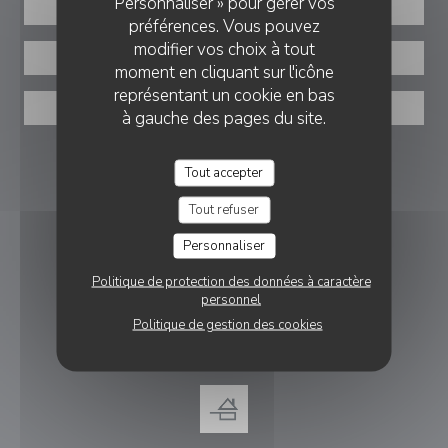
Personnaliser » pour gérer vos
RÉSERVER
préférences. Vous pouvez
modifier vos choix à tout
PRIVATISER
moment en cliquant sur l'icône
représentant un cookie en bas
VENTE À EMPORTER
à gauche des pages du site.
NOUS SUIVRE
Tout accepter
Tout refuser
Facebook ((ouvre une nouvelle fenê
Instagram ((ouvre une nouvell
Personnaliser
NEWSLETTER
Politique de protection des données à caractère
personnel
Politique de gestion des cookies
DISTINCTIONS