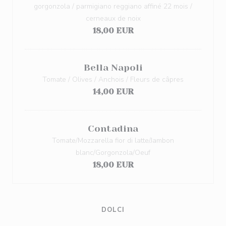
gorgonzola / parmigiano reggiano affiné 22 mois /
cerneaux de noix
18,00 EUR
Bella Napoli
Tomate / Olives / Anchois / Fleurs de câpres
14,00 EUR
Contadina
Tomate/Mozzarella fior di latte/Jambon
blanc/Gorgonzola/Oeuf
18,00 EUR
DOLCI