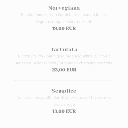
Norvegiana
Ricotta / mozzarella fior di latte / saumon fumé /
Oignons rouges / citron / Aneth
19,00 EUR
Tartufata
Ricotta / truffe / parmigino reggiano affiné 22 mois /
mozzarella fior di latte / bresaola / champignons frais
23,00 EUR
Semplice
Tomate / mozzarella fior di latte / basilic / huile d’olive
extra vierge
13,00 EUR