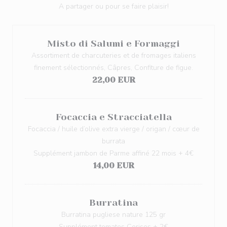
A partager ou pour se faire plaisir!
Misto di Salumi e Formaggi
Assortiment de charcuteries et de fromages italiens
finement sélectionnés, Câpres, Confiture de figue.
22,00 EUR
Focaccia e Stracciatella
Focaccia / huile d’olive extra vierge / origan / cœur de
burrata
Supplément jambon de Parme affiné 22 mois + 4€
14,00 EUR
Burratina
Burratina pugliese nature 125 gr
Supplément tomates Cerises + 2€