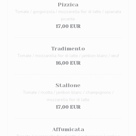
Pizzica
Tomate / gorgonzola / mozzarella fior di latte / spianata
picante
17,00 EUR
Tradimento
Tomate / mozzarella fior di latte / jambon blanc / œuf
16,00 EUR
Stallone
Tomate / ricotta / jambon blanc / champignons /
mozzarella fior di latte
17,00 EUR
Affumicata