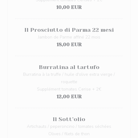
10,00 EUR
Il Prosciutto di Parma 22 mesi
Jambon de Parme affiné 22 mois
18,00 EUR
Burratina al tartufo
Burratina à la truffe / huile d'olive extra vierge /
roquette
Supplément tomates Cerise + 2€
12,00 EUR
Il Sott’olio
Artichauts / peperoncino / tomates séchées
Olives / filets de thon