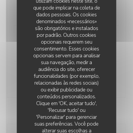
utilizam cookies neste site, o
Alla Carbonara
que pode implicar na coleta de
Guanciale (lard) / parmesan / oeuf / Pointe de crème
dados pessoais. Os cookies
19,00 EUR
denominados «necessários»
são obrigatórios e instalados
por padrão. Outros cookies
Cacio e Pepe
opcionais requerem seu
Pecorino romano / Poivre noir / Pointe de crème
consentimento. Esses cookies
17,00 EUR
opcionais servem para analisar
sua navegação, medir a
audiência do site, oferecer
Al Salmone
funcionalidades (por exemplo,
Crème / saumon fumé / citron / aneth / œufs de truite
relacionadas às redes sociais)
20,00 EUR
ou exibir publicidade ou
conteúdos personalizados.
Clique em 'OK, aceitar tudo',
'Recusar tudo' ou
INSALATE
'Personalizar' para gerenciar
suas preferências. Você pode
alterar suas escolhas a