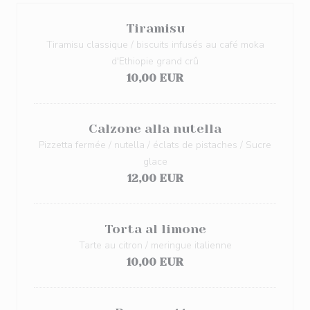
Tiramisu
Tiramisu classique / biscuits infusés au café moka
d'Ethiopie grand crû
10,00 EUR
Calzone alla nutella
Pizzetta fermée / nutella / éclats de pistaches / Sucre
glace
12,00 EUR
Torta al limone
Tarte au citron / meringue italienne
10,00 EUR