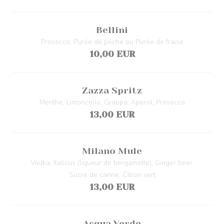
Bellini
Prosecco, Purée de pêche ou Purée de fraise
10,00 EUR
Zazza Spritz
Menthe, Limoncello, Grappa, Aperol, Prosecco
13,00 EUR
Milano Mule
Vodka, Italicus (liqueur de bergamotte), Ginger beer,
Sucre de canne, Citron vert
13,00 EUR
Acqua Verde