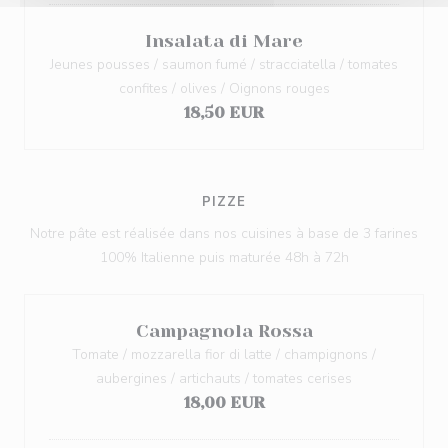
Insalata di Mare
Jeunes pousses / saumon fumé / stracciatella / tomates
confites / olives / Oignons rouges
18,50 EUR
PIZZE
Notre pâte est réalisée dans nos cuisines à base de 3 farines
100% Italienne puis maturée 48h à 72h
Campagnola Rossa
Tomate / mozzarella fior di latte / champignons /
aubergines / artichauts / tomates cerises
18,00 EUR