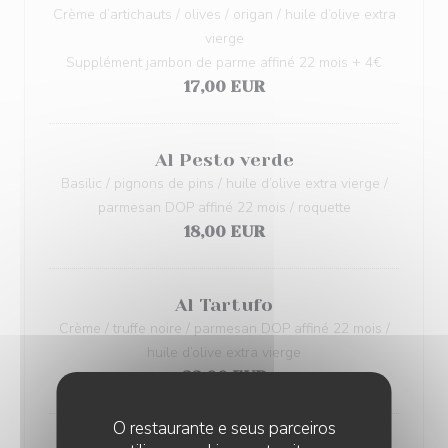
Crème d’artichauts / olives / origan / huile d’olive extra
vierge
Supplément jambon de parme affiné 22 mois + 4€
17,00 EUR
Al Pesto verde
Basilic / pignons de pins / huile d’olive extra vierge /
parmesan DOP affiné 22 mois / roquette
18,00 EUR
Al Tartufo
Crème / truffe noire / parmesan DOP affiné 22 mois /
huile d’olive extra vierge
23,00 EUR
O restaurante e seus parceiros