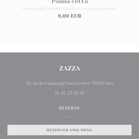
Panna cotta
Panna cotta / vanille bourbon / coulis du moment
9,00 EUR
ZAZZA
((abre numa 
18 rue du Faubourg Poissonnière 75010 Paris
01 45 23 20 05
RESERVA
RESERVAR UMA MESA