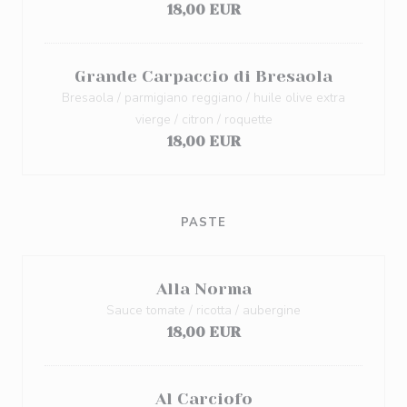
18,00 EUR
Grande Carpaccio di Bresaola
Bresaola / parmigiano reggiano / huile olive extra
vierge / citron / roquette
18,00 EUR
PASTE
Alla Norma
Sauce tomate / ricotta / aubergine
18,00 EUR
Al Carciofo