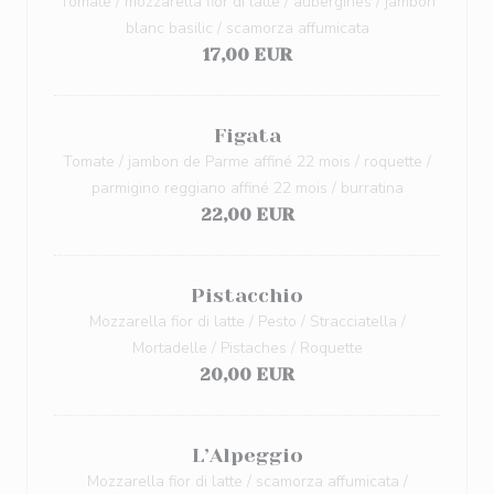
Tomate / mozzarella fior di latte / aubergines / jambon
blanc basilic / scamorza affumicata
17,00 EUR
Figata
Tomate / jambon de Parme affiné 22 mois / roquette /
parmigino reggiano affiné 22 mois / burratina
22,00 EUR
Pistacchio
Mozzarella fior di latte / Pesto / Stracciatella /
Mortadelle / Pistaches / Roquette
20,00 EUR
L’Alpeggio
Mozzarella fior di latte / scamorza affumicata /