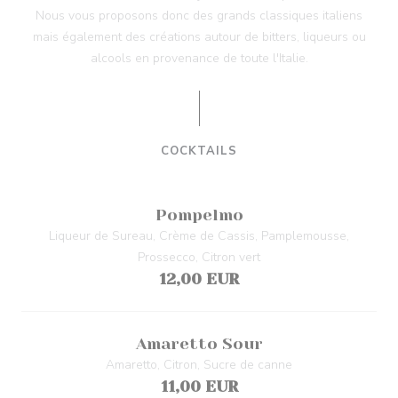
Nous vous proposons donc des grands classiques italiens
mais également des créations autour de bitters, liqueurs ou
alcools en provenance de toute l'Italie.
COCKTAILS
Pompelmo
Liqueur de Sureau, Crème de Cassis, Pamplemousse,
Prossecco, Citron vert
12,00 EUR
Amaretto Sour
Amaretto, Citron, Sucre de canne
11,00 EUR