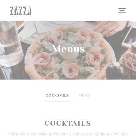
Painel de Gerenciamento de Cookies
Menus
COCKTAILS
MENU
COCKTAILS
Notre bar à cocktails a été conçu autour des spiritueux Italiens.