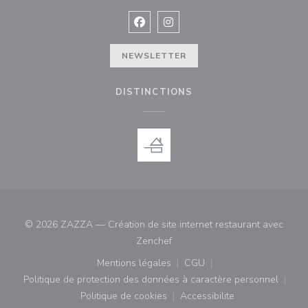
Facebook ((ouvre une nouvelle fenê
Instagram ((ouvre une nouvell
NEWSLETTER
DISTINCTIONS
© 2026 ZAZZA — Création de site internet restaurant avec
((ouvre une nouvelle fenêtre))
Zenchef
Mentions légales
CGU
((ouvre une nouvelle fenêtre))
((ouvre une nouvelle fenê
Politique de protection des données à caractère personnel
((ouvre une nouvelle fenêtre))
Politique de cookies
Accessibilite
((ouvre une nouvelle fenêtre))
((ouvre une nouvelle fe