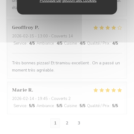
un peu sèche. En dessert, tiramisu et mousse au chocolat
Politique de gestion des cookies
étaient délicieux !
Geoffroy
P
2026-02-15
- 13:00 - Couverts 14
Service
:
4
/5
Ambiance
:
4
/5
Cuisine
:
4
/5
Qualité / Prix
:
4
/5
Très bonnes pizzas! Et tiramisu excellent . On a passé un
moment très agréable.
Marie
R
2026-02-14
- 19:45 - Couverts 2
Service
:
5
/5
Ambiance
:
5
/5
Cuisine
:
5
/5
Qualité / Prix
:
5
/5
1
2
3