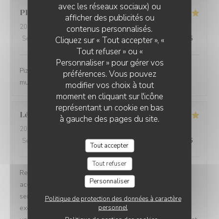
avec les réseaux sociaux) ou
PLACKTOR
S
afficher des publicités ou
2026-03-21
- 20:00 - Couverts 2
contenus personnalisés.
Service
:
5
/5
Cliquez sur « Tout accepter », «
Ambiance
:
5
/5
Cuisine
:
5
/5
Qualité / Prix
:
5
/5
Tout refuser » ou «
Personnaliser » pour gérer vos
Pizza excellentes, super accueil et service. Et bonne
préférences. Vous pouvez
musique 😉 bref parfait
modifier vos choix à tout
moment en cliquant sur l'icône
représentant un cookie en bas
Léa
G
à gauche des pages du site.
2026-03-12
- 19:30 - Couverts 12
Service
:
5
/5
Ambiance
:
5
/5
Cuisine
:
5
/5
Qualité / Prix
:
4
/5
Tout accepter
Tout refuser
Restaurant agréable et intimiste qui a réussi à nous
Personnaliser
accueillir sur 1 seule table de 12 personnes, avec un
service attentionné. Très bon dîner, pâtes et pizzas
Politique de protection des données à caractère
personnel
excellentes. Seul bémol pour la pizzaTartufata qui était