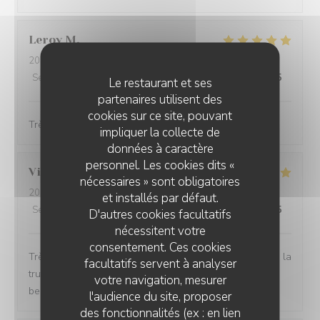
Leroy
M
2026-04-01
- 12:30 - Couverts 2
Service
:
5
/5
Ambiance
:
5
/5
Cuisine
:
5
/5
Qualité / Prix
:
5
/5
Le restaurant et ses
partenaires utilisent des
cookies sur ce site, pouvant
Très bon. Service très agréable et rapide.
impliquer la collecte de
données à caractère
personnel. Les cookies dits «
Virginie
S
nécessaires » sont obligatoires
2026-03-27
- 20:00 - Couverts 2
et installés par défaut.
Service
:
5
/5
Ambiance
:
5
/5
Cuisine
:
5
/5
Qualité / Prix
:
5
/5
D'autres cookies facultatifs
nécessitent votre
consentement. Ces cookies
Très bon restaurant j aime La truffe et tous leurs plats à la
facultatifs servent à analyser
truffe sont excellent je recommande le cadre est trop
votre navigation, mesurer
beau et l équipe est super sympa
l'audience du site, proposer
des fonctionnalités (ex : en lien