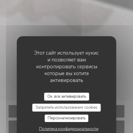
Этот сайт использует кукис
и позволяет вам
контролировать сервисы
которые вы хотите
ИТАЛЬЯНСКИЙ РЕСТОРАН
•
PARIS
активировать
ZAZZA
Ок, все активировать
Запретить использование cookies
ЗАБРОНИРОВАТЬ СТОЛИК
Персонализировать
НАВЫНОС
Политика конфиденциальности