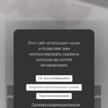
Этот сайт использует кукис
и позволяет вам
контролировать сервисы
которые вы хотите
ИТАЛЬЯНСКИЙ РЕСТОРАН
•
PARIS
активировать
ZAZZA
Ок, все активировать
Запретить использование cookies
ЗАБРОНИРОВАТЬ СТОЛИК
Персонализировать
НАВЫНОС
Политика конфиденциальности