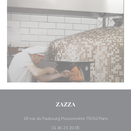
ZAZZA
((открывает
18 rue du Faubourg Poissonnière 75010 Paris
01 45 23 20 05