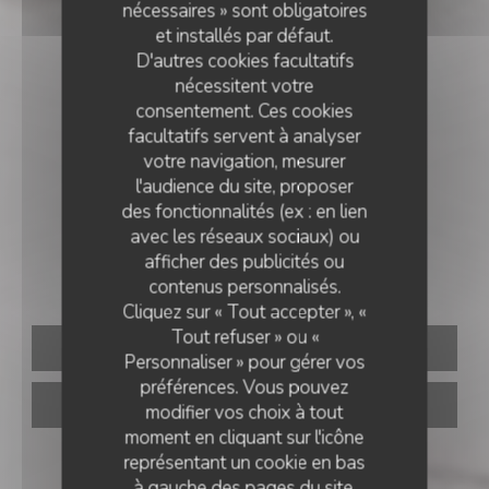
nécessaires » sont obligatoires
et installés par défaut.
D'autres cookies facultatifs
nécessitent votre
consentement. Ces cookies
facultatifs servent à analyser
votre navigation, mesurer
l'audience du site, proposer
des fonctionnalités (ex : en lien
RESTAURANT ITALIEN
•
PARIS
avec les réseaux sociaux) ou
afficher des publicités ou
ZAZZA
contenus personnalisés.
Cliquez sur « Tout accepter », «
Tout refuser » ou «
RÉSERVER
Personnaliser » pour gérer vos
préférences. Vous pouvez
VENTE À EMPORTER
modifier vos choix à tout
moment en cliquant sur l'icône
représentant un cookie en bas
à gauche des pages du site.