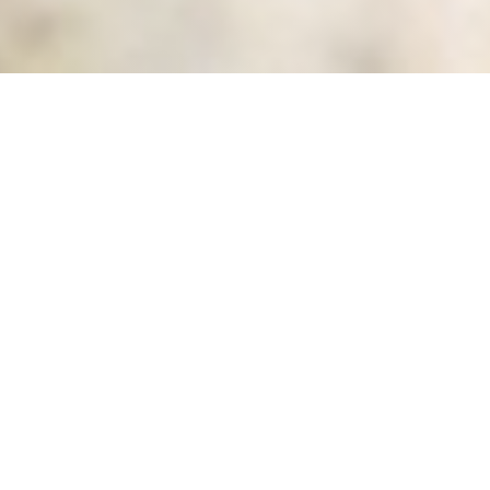
ZAZZA
|
PARIS
Ciao Ragazzi !