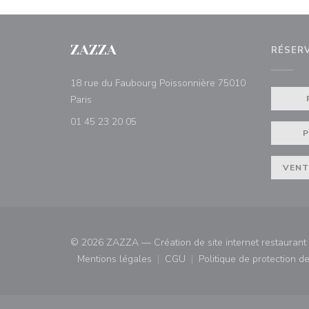
ZAZZA
RÉSER
18 rue du Faubourg Poissonnière 75010
((ouvre une nouvelle fenêtre))
Paris
01 45 23 20 05
P
VENT
© 2026 ZAZZA — Création de site internet restauran
Mentions légales
CGU
Politique de protection 
((ouvre une nouvelle fenêtre))
((ouvre une nouvelle fenêtre)