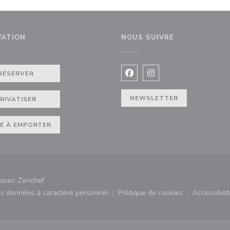
VATION
NOUS SUIVRE
RÉSERVER
Facebook ((ouvre une nouvel
Instagram ((ouvre une 
NEWSLETTER
RIVATISER
E À EMPORTER
((ouvre une nouvelle fenêtre))
t avec
Zenchef
des données à caractère personnel
Politique de cookies
Accessibilit
)
((ouvre une nouvelle fenêtre))
((ouvre une nouvelle fe
((ouv