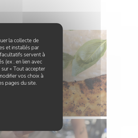
quer la collecte de
s et installés par
facultatifs servent à
s (ex : en lien avec
z sur « Tout accepter
modifier vos choix à
es pages du site.