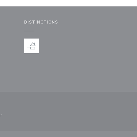
DISTINCTIONS
le fenêtre))
nouvelle fenêtre))
e
nêtre))
re une nouvelle fenêtre))