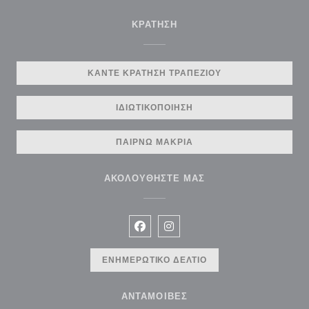
ΚΡΆΤΗΣΗ
ΚΆΝΤΕ ΚΡΆΤΗΣΗ ΤΡΑΠΕΖΙΟΎ
ΙΔΙΩΤΙΚΟΠΟΊΗΣΗ
ΠΑΊΡΝΩ ΜΑΚΡΙΆ
ΑΚΟΛΟΥΘΉΣΤΕ ΜΑΣ
Facebook ((ανοίγει σε νέο παράθυρ
Instagram ((ανοίγει σε νέο π
ΕΝΗΜΕΡΩΤΙΚΌ ΔΕΛΤΊΟ
ΑΝΤΑΜΟΙΒΈΣ