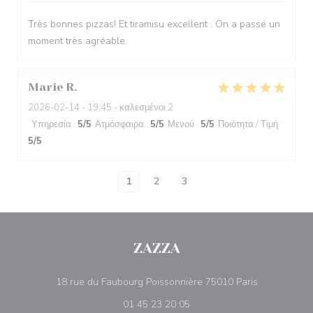
Très bonnes pizzas! Et tiramisu excellent . On a passé un
moment très agréable.
Marie
R
2026-02-14
- 19:45 - καλεσμένοι 2
Υπηρεσία
:
5
/5
Ατμόσφαιρα
:
5
/5
Μενού
:
5
/5
Ποιότητα / Τιμή
:
5
/5
1
2
3
ZAZZA
((ανοίγει σε
18 rue du Faubourg Poissonnière 75010 Paris
01 45 23 20 05