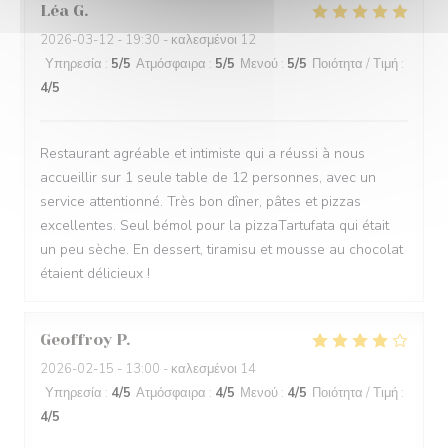
Léa
G
2026-03-12
- 19:30 - καλεσμένοι 12
Υπηρεσία
:
5
/5
Ατμόσφαιρα
:
5
/5
Μενού
:
5
/5
Ποιότητα / Τιμή
:
4
/5
Restaurant agréable et intimiste qui a réussi à nous
accueillir sur 1 seule table de 12 personnes, avec un
service attentionné. Très bon dîner, pâtes et pizzas
excellentes. Seul bémol pour la pizzaTartufata qui était
un peu sèche. En dessert, tiramisu et mousse au chocolat
étaient délicieux !
Geoffroy
P
2026-02-15
- 13:00 - καλεσμένοι 14
Υπηρεσία
:
4
/5
Ατμόσφαιρα
:
4
/5
Μενού
:
4
/5
Ποιότητα / Τιμή
:
4
/5