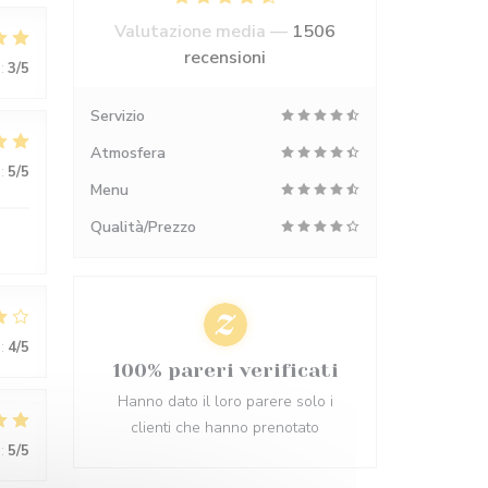
Valutazione media —
1506
recensioni
:
3
/5
Servizio
Atmosfera
:
5
/5
Menu
Qualità/Prezzo
:
4
/5
100% pareri verificati
Hanno dato il loro parere solo i
clienti che hanno prenotato
:
5
/5