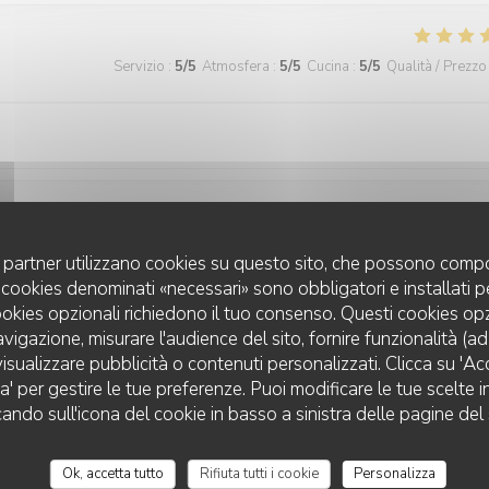
Servizio
:
5
/5
Atmosfera
:
5
/5
Cucina
:
5
/5
Qualità / Prezzo
Servizio
:
5
/5
Atmosfera
:
5
/5
Cucina
:
5
/5
Qualità / Prezzo
uoi partner utilizzano cookies su questo sito, che possono compo
 I cookies denominati «necessari» sono obbligatori e installati 
cookies opzionali richiedono il tuo consenso. Questi cookies o
ats à la truffe sont excellent je recommande le cadre est trop beau et l
avigazione, misurare l'audience del sito, fornire funzionalità (a
isualizzare pubblicità o contenuti personalizzati. Clicca su 'Acce
za' per gestire le tue preferenze. Puoi modificare le tue scelte
cando sull'icona del cookie in basso a sinistra delle pagine del 
Servizio
:
5
/5
Atmosfera
:
5
/5
Cucina
:
5
/5
Qualità / Prezzo
Ok, accetta tutto
Rifiuta tutti i cookie
Personalizza