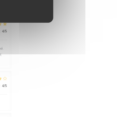
:
4
/5
né.
t
:
4
/5