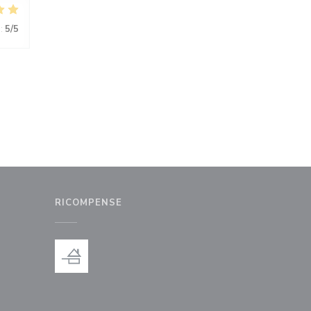
:
5
/5
RICOMPENSE
nestra))
uova finestra))