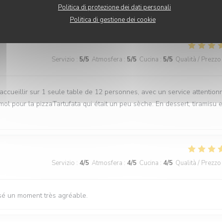
Politica di protezione dei dati personali
 musique 😉 bref parfait
Politica di gestione dei cookie
Servizio
:
5
/5
Atmosfera
:
5
/5
Cucina
:
5
/5
Qualità / Prezzo
 accueillir sur 1 seule table de 12 personnes, avec un service attention
ol pour la pizzaTartufata qui était un peu sèche. En dessert, tiramisu e
Servizio
:
4
/5
Atmosfera
:
4
/5
Cucina
:
4
/5
Qualità / Prezzo
ssé un moment très agréable.