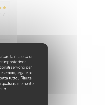
:
5
/5
:
5
/5
rtare la raccolta di
per impostazione
pzionali servono per
d esempio, legate ai
tta tutto', 'Rifiuta
 in qualsiasi momento
sito.
:
5
/5