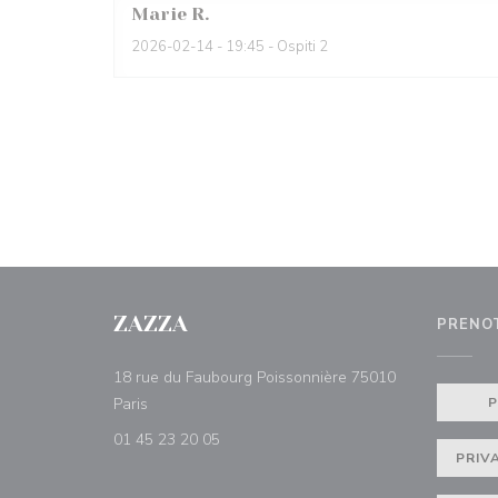
Marie
R
2026-02-14
- 19:45 - Ospiti 2
ZAZZA
PRENO
18 rue du Faubourg Poissonnière 75010
((apre una nuova finestra))
Paris
01 45 23 20 05
PRIV