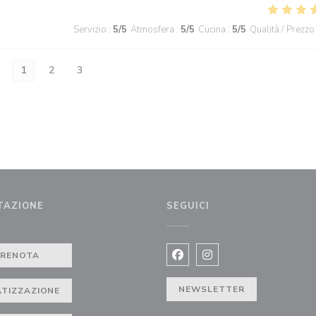
Servizio
:
5
/5
Atmosfera
:
5
/5
Cucina
:
5
/5
Qualità / Prezzo
1
2
3
TAZIONE
SEGUICI
PRENOTA
Facebook ((apre una nuova fi
Instagram ((apre una n
NEWSLETTER
ATIZZAZIONE