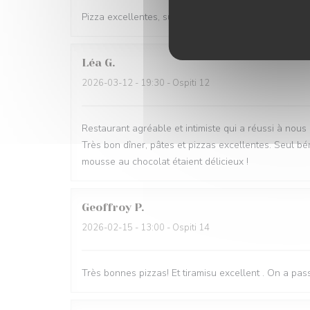
Pizza excellentes, super accueil et service. Et bonne
Léa
G
2026-03-12
- 19:30 - Ospiti 12
Restaurant agréable et intimiste qui a réussi à nous
Très bon dîner, pâtes et pizzas excellentes. Seul bém
mousse au chocolat étaient délicieux !
Geoffroy
P
2026-02-15
- 13:00 - Ospiti 14
Très bonnes pizzas! Et tiramisu excellent . On a pa