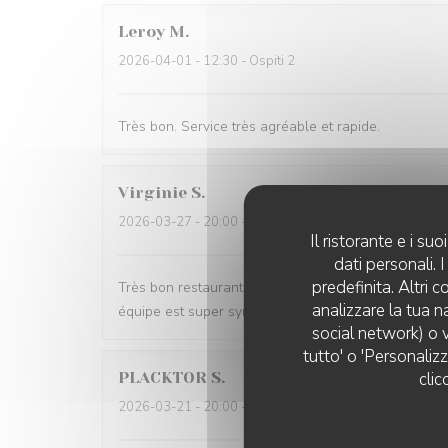
Leroy
M
2026-04-01
- 12:30 - Ospiti 2
Très bon. Service très agréable et rapide.
Virginie
S
2026-03-27
- 20:00 - Ospiti 2
Il ristorante e i s
dati personali.
predefinita. Altri 
Très bon restaurant j aime La truffe et tous leurs pl
analizzare la tua n
équipe est super sympa
social network) o v
tutto' o 'Personaliz
clic
PLACKTOR
S
2026-03-21
- 20:00 - Ospiti 2