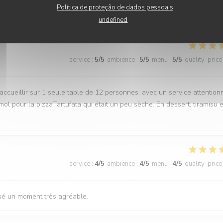
Política de proteção de dados pessoais
 musique 😉 bref parfait
undefined
service
:
5
/5
ambience
:
5
/5
menu
:
5
/5
quality_price
 accueillir sur 1 seule table de 12 personnes, avec un service attention
ol pour la pizzaTartufata qui était un peu sèche. En dessert, tiramisu e
service
:
4
/5
ambience
:
4
/5
menu
:
4
/5
quality_price
ssé un moment très agréable.