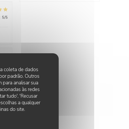
:
5
/5
:
5
/5
 na coleta de dados
 por padrão. Outros
 para analisar sua
lacionadas às redes
ar tudo', 'Recusar
 escolhas a qualquer
nas do site.
:
5
/5