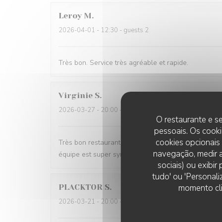
Leroy
M
2026-04-01
- 12:30 - guests 2
Très bon. Service très agréable et rapide.
Virginie
S
2026-03-27
- 20:00 - guests 2
O restaurante e se
pessoais. Os cooki
cookies opcionais
Très bon restaurant j aime La truffe et tous leurs pl
navegação, medir a
équipe est super sympa
sociais) ou exibi
tudo' ou 'Personali
momento cli
PLACKTOR
S
2026-03-21
- 20:00 - guests 2