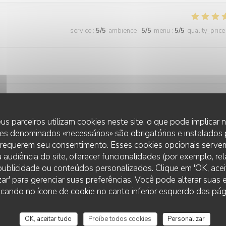
service
:
5
/5
ambience
:
5
/5
menu
:
5
/5
quality_price
service
:
5
/5
ambience
:
5
/5
menu
:
5
/5
quality_price
us parceiros utilizam cookies neste site, o que pode implicar
es denominados «necessários» são obrigatórios e instalados
 requerem seu consentimento. Esses cookies opcionais servem
ats à la truffe sont excellent je recommande le cadre est trop beau et l
 audiência do site, oferecer funcionalidades (por exemplo, re
r publicidade ou conteúdos personalizados. Clique em 'OK, aceit
zar' para gerenciar suas preferências. Você pode alterar suas
cando no ícone de cookie no canto inferior esquerdo das pági
service
:
5
/5
ambience
:
5
/5
menu
:
5
/5
quality_price
OK, aceitar tudo
Proíbe todos cookies
Personalizar