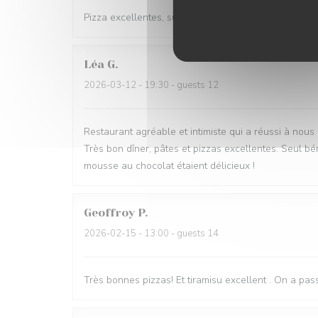
Pizza excellentes, super accueil et service. Et bonne
Léa
G
2026-03-12
- 19:30 - guests 12
Restaurant agréable et intimiste qui a réussi à nous
Très bon dîner, pâtes et pizzas excellentes. Seul bém
mousse au chocolat étaient délicieux !
Geoffroy
P
2026-02-15
- 13:00 - guests 14
Très bonnes pizzas! Et tiramisu excellent . On a pa