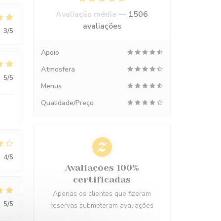
Avaliação média —
1506
avaliações
:
3
/5
Apoio
Atmosfera
:
5
/5
Menus
Qualidade/Preço
:
4
/5
Avaliações 100%
certificadas
Apenas os clientes que fizeram
:
5
/5
reservas submeteram avaliações