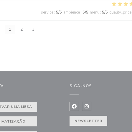
service
:
5
/5
ambience
:
5
/5
menu
:
5
/5
quality_price
1
2
3
VA
SIGA-NOS
RVAR UMA MESA
Facebook ((abre numa nova j
Instagram ((abre numa 
NEWSLETTER
RIVATIZAÇÃO