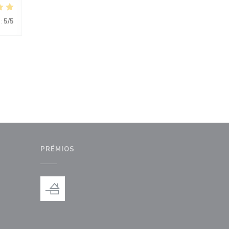
:
5
/5
PRÉMIOS
anela))
nova janela))