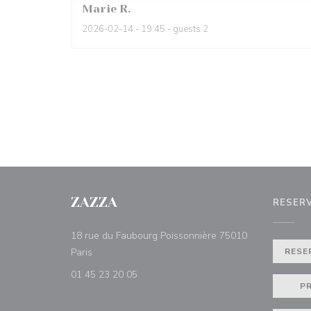
Marie
R
2026-02-14
- 19:45 - guests 2
ZAZZA
RESER
18 rue du Faubourg Poissonnière 75010
((abre numa nova janela))
Paris
RESE
01 45 23 20 05
P