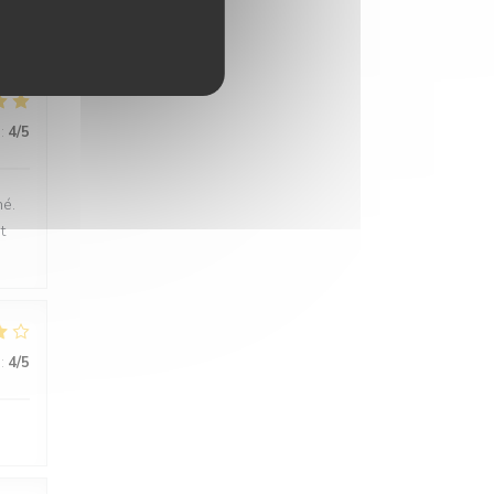
:
4
/5
né.
t
:
4
/5