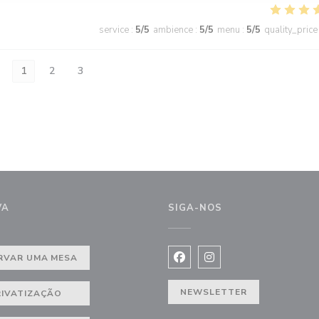
service
:
5
/5
ambience
:
5
/5
menu
:
5
/5
quality_price
1
2
3
VA
SIGA-NOS
RVAR UMA MESA
Facebook ((abre numa nova j
Instagram ((abre numa 
NEWSLETTER
RIVATIZAÇÃO