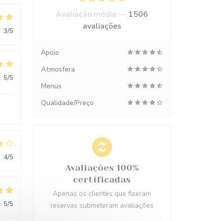
Avaliação média —
1506
avaliações
:
3
/5
Apoio
Atmosfera
:
5
/5
Menus
Qualidade/Preço
:
4
/5
Avaliações 100%
certificadas
Apenas os clientes que fizeram
:
5
/5
reservas submeteram avaliações