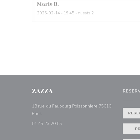
Marie
R
2026-02-14
- 19:45 - guests 2
ZAZZA
RESER
18 rue du Faubourg Poissonnière 75010
((abre numa nova janela))
Paris
RESE
01 45 23 20 05
P