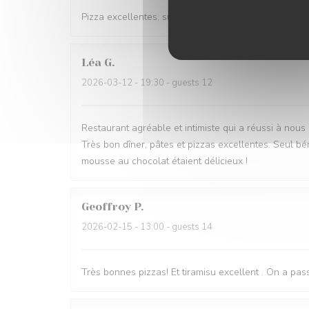
Pizza excellentes, super accueil et service. Et bonne
Léa
G
2026-03-12
- 19:30 - guests 12
Restaurant agréable et intimiste qui a réussi à nous
Très bon dîner, pâtes et pizzas excellentes. Seul bém
mousse au chocolat étaient délicieux !
Geoffroy
P
2026-02-15
- 13:00 - guests 14
Très bonnes pizzas! Et tiramisu excellent . On a pa