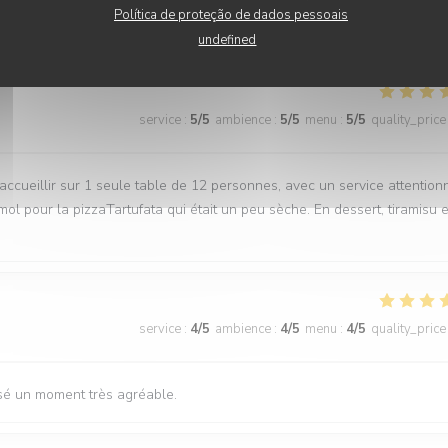
Política de proteção de dados pessoais
 musique 😉 bref parfait
undefined
service
:
5
/5
ambience
:
5
/5
menu
:
5
/5
quality_price
 accueillir sur 1 seule table de 12 personnes, avec un service attention
ol pour la pizzaTartufata qui était un peu sèche. En dessert, tiramisu e
service
:
4
/5
ambience
:
4
/5
menu
:
4
/5
quality_price
ssé un moment très agréable.