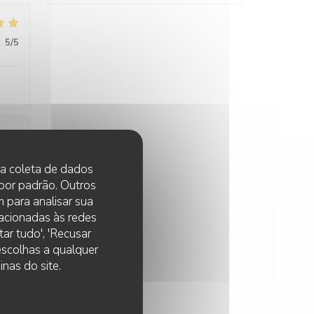
:
5
/5
:
5
/5
 na coleta de dados
 por padrão. Outros
 para analisar sua
lacionadas às redes
ar tudo', 'Recusar
 escolhas a qualquer
nas do site.
:
5
/5