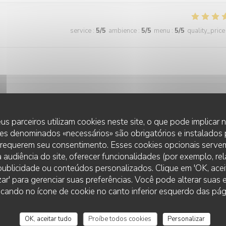
service
:
5
/5
ambience
:
5
/5
menu
:
5
/5
quality_price
service
:
5
/5
ambience
:
5
/5
menu
:
5
/5
quality_price
us parceiros utilizam cookies neste site, o que pode implicar
es denominados «necessários» são obrigatórios e instalados
 requerem seu consentimento. Esses cookies opcionais servem
ats à la truffe sont excellent je recommande le cadre est trop beau et l
 audiência do site, oferecer funcionalidades (por exemplo, re
r publicidade ou conteúdos personalizados. Clique em 'OK, aceit
zar' para gerenciar suas preferências. Você pode alterar suas
cando no ícone de cookie no canto inferior esquerdo das pági
service
:
5
/5
ambience
:
5
/5
menu
:
5
/5
quality_price
OK, aceitar tudo
Proíbe todos cookies
Personalizar