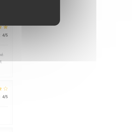
:
4
/5
né.
t
:
4
/5