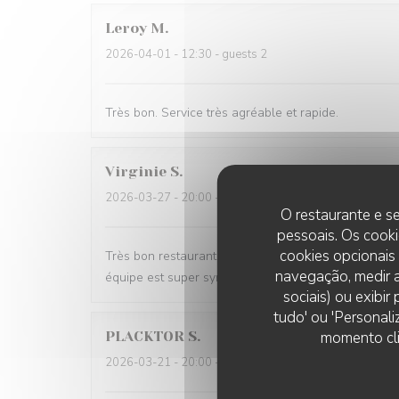
Leroy
M
2026-04-01
- 12:30 - guests 2
Très bon. Service très agréable et rapide.
Virginie
S
2026-03-27
- 20:00 - guests 2
O restaurante e se
pessoais. Os cooki
cookies opcionais
Très bon restaurant j aime La truffe et tous leurs pl
navegação, medir a
équipe est super sympa
sociais) ou exibi
tudo' ou 'Personali
momento cli
PLACKTOR
S
2026-03-21
- 20:00 - guests 2