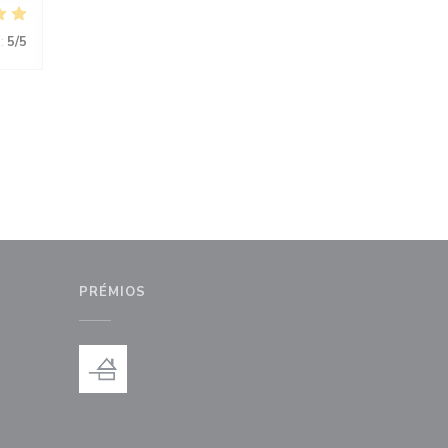
:
5
/5
PRÉMIOS
anela))
nova janela))