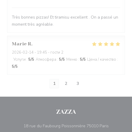
Très bonnes pizzas! Et tiramisu excellent . On a passé un
moment très agréable.
Marie
R
2026-02-14
- 19:45 - гости 2
Услуги
:
5
/5
Атмосфера
:
5
/5
Меню
:
5
/5
Цена / качество
:
5
/5
1
2
3
ZAZZA
((открывает
18 rue du Faubourg Poissonnière 75010 Paris