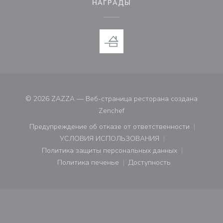
НАГРАДЫ
© 2026 ZAZZA — Веб-страница ресторана создана
((открывается в новом окне))
Zenchef
Предупреждение об отказе от ответственности
((открывается в новом окне))
УСЛОВИЯ ИСПОЛЬЗОВАНИЯ
((открывается в новом окне))
Политика защиты персональных данных
((открывается в новом окне))
Политика печенье
Доступность
((открывается в новом окне))
((открывается в новом