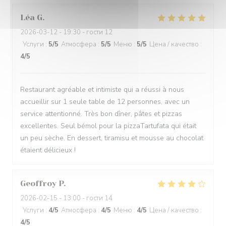
Léa
G
2026-03-12
- 19:30 - гости 12
Услуги
:
5
/5
Атмосфера
:
5
/5
Меню
:
5
/5
Цена / качество
:
4
/5
Restaurant agréable et intimiste qui a réussi à nous
accueillir sur 1 seule table de 12 personnes, avec un
service attentionné. Très bon dîner, pâtes et pizzas
excellentes. Seul bémol pour la pizzaTartufata qui était
un peu sèche. En dessert, tiramisu et mousse au chocolat
étaient délicieux !
Geoffroy
P
2026-02-15
- 13:00 - гости 14
Услуги
:
4
/5
Атмосфера
:
4
/5
Меню
:
4
/5
Цена / качество
:
4
/5