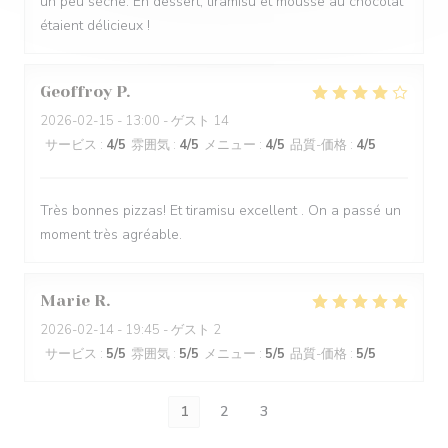
un peu sèche. En dessert, tiramisu et mousse au chocolat
étaient délicieux !
Geoffroy
P
2026-02-15
- 13:00 - ゲスト 14
サービス
:
4
/5
雰囲気
:
4
/5
メニュー
:
4
/5
品質-価格
:
4
/5
Très bonnes pizzas! Et tiramisu excellent . On a passé un
moment très agréable.
Marie
R
2026-02-14
- 19:45 - ゲスト 2
サービス
:
5
/5
雰囲気
:
5
/5
メニュー
:
5
/5
品質-価格
:
5
/5
1
2
3