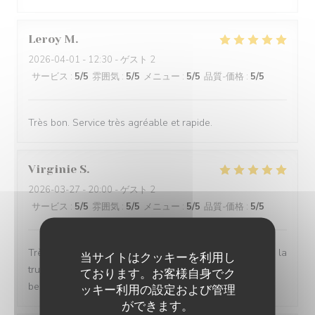
Leroy
M
2026-04-01
- 12:30 - ゲスト 2
サービス
:
5
/5
雰囲気
:
5
/5
メニュー
:
5
/5
品質-価格
:
5
/5
Très bon. Service très agréable et rapide.
Virginie
S
2026-03-27
- 20:00 - ゲスト 2
サービス
:
5
/5
雰囲気
:
5
/5
メニュー
:
5
/5
品質-価格
:
5
/5
Très bon restaurant j aime La truffe et tous leurs plats à la
当サイトはクッキーを利用し
truffe sont excellent je recommande le cadre est trop
ております。お客様自身でク
beau et l équipe est super sympa
ッキー利用の設定および管理
ができます。