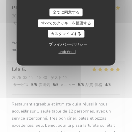
PLACKTOR
S
全てに同意する
2026-03-21
- 20:00 - ゲスト 2
すべてのクッキーを拒否する
サービス
:
5
/5
雰囲気
:
5
/5
メニュー
:
5
/5
品質-価格
:
5
/5
カスタマイズする
Pizza excellentes, super accueil et service. Et bonne
プライバシーポリシー
musique 😉 bref parfait
undefined
Léa
G
2026-03-12
- 19:30 - ゲスト 12
サービス
:
5
/5
雰囲気
:
5
/5
メニュー
:
5
/5
品質-価格
:
4
/5
Restaurant agréable et intimiste qui a réussi à nous
accueillir sur 1 seule table de 12 personnes, avec un
service attentionné. Très bon dîner, pâtes et pizzas
excellentes. Seul bémol pour la pizzaTartufata qui était